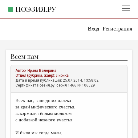
ПОЭЗИЯ.РУ
Вход
Регистрация
ГЛАВНОЕ МЕНЮ
|
ПОЭЗИЯ.РУ
ИЗДАТЕЛЬСТВО
Всем нам
ЖАНРЫ
АВТОРЫ
Автор:
Ирина Валерина
Отдел (рубрика, жанр):
Лирика
КОММЕНТАРИИ
Дата и время публикации: 25.07.2014, 13:58:02
Сертификат Поэзия.ру: серия 1466 № 106529
ЛИТСАЛОН
Всех нас, зашедших далеко
НОВОСТИ
за край мифического счастья,
ПРАВИЛА САЙТА
вскормили тёплым молоком
с добавкой нежного участья.
ОТДЕЛЫ И РУБРИКИ
И были мы тогда малы,
ИЗБРАННОЕ