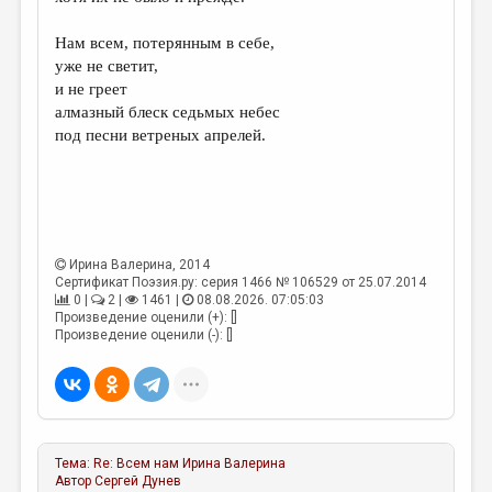
МАЛАЯ ПРОЗА
Нам всем, потерянным в себе,
ЭССЕИСТИКА
уже не светит,
ЛИТЕРАТУРОВЕДЕНИЕ
и не греет
алмазный блеск седьмых небес
КУЛЬТУРОВЕДЕНИЕ
под песни ветреных апрелей.
ПУБЛИЦИСТИКА
РЕЦЕНЗИРОВАНИЕ
ЦИКЛЫ ПУБЛИКАЦИЙ
Ирина Валерина
, 2014
ТРЕДИАКОВСКИЙ
Сертификат Поэзия.ру: серия 1466 № 106529 от 25.07.2014
0 |
2 |
1461 |
08.08.2026. 07:05:03
МЕДИА
Произведение оценили (+): []
Произведение оценили (-): []
ВКОНТАКТЕ
Тема:
Re: Всем нам
Ирина Валерина
Автор
Сергей Дунев