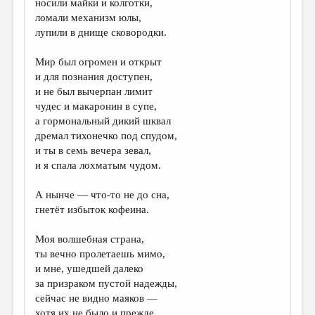
носили майки и колготки,
ломали механизм юлы,
ДАЙДЖЕСТ
лупили в днище сковородки.
ПРОИЗВЕДЕНИЯ
Мир был огромен и открыт
ПЕРЕВОДЫ
и для познания доступен,
и не был вычерпан лимит
КОНКУРСЫ
чудес и макаронин в супе,
ДЕТСКАЯ КОМНАТА
а гормональный дикий шквал
дремал тихонечко под спудом,
КНИЖНАЯ ПОЛКА
и ты в семь вечера зевал,
и я спала лохматым чудом.
ОБЗОР ЛИТЕРАТУРЫ
СТРАНИЦЫ ПАМЯТИ
А нынче — что-то не до сна,
гнетёт избыток кофеина.
ОБЪЯВЛЕНИЯ
Моя волшебная страна,
КОЛОНКА РЕДАКТОРА
ты вечно пролетаешь мимо,
и мне, ушедшей далеко
РЕДКОЛЛЕГИЯ
за призраком пустой надежды,
ОТ РЕДАКЦИИ
сейчас не видно маяков —
хотя их не было и прежде.