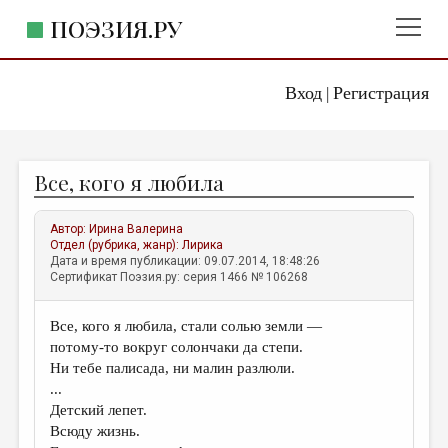
ПОЭЗИЯ.РУ
Вход
Регистрация
ГЛАВНОЕ МЕНЮ
|
ПОЭЗИЯ.РУ
ИЗДАТЕЛЬСТВО
Все, кого я любила
ЖАНРЫ
АВТОРЫ
Автор:
Ирина Валерина
Отдел (рубрика, жанр):
Лирика
КОММЕНТАРИИ
Дата и время публикации: 09.07.2014, 18:48:26
Сертификат Поэзия.ру: серия 1466 № 106268
ЛИТСАЛОН
Все, кого я любила, стали солью земли —
НОВОСТИ
потому-то вокруг солончаки да степи.
ПРАВИЛА САЙТА
Ни тебе палисада, ни малин разлюли.
...
Детский лепет.
ОТДЕЛЫ И РУБРИКИ
Всюду жизнь.
ИЗБРАННОЕ