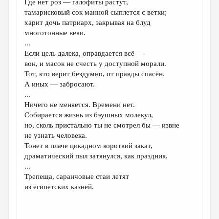
Где нет роз — галофиты растут,
тамарисковый сок манной сыплется с ветки;
ДАЙДЖЕСТ
харит дочь патриарх, закрывая на блуд
ПРОИЗВЕДЕНИЯ
многотонные веки.
...
ПЕРЕВОДЫ
Если цель далека, оправдается всё —
вон, и масок не счесть у доступной морали.
КОНКУРСЫ
Тот, кто верит бездумно, от правды спасён.
ДЕТСКАЯ КОМНАТА
А иных — забросают.
...
КНИЖНАЯ ПОЛКА
Ничего не меняется. Времени нет.
Собирается жизнь из бэушных молекул,
ОБЗОР ЛИТЕРАТУРЫ
но, сколь пристально ты не смотрел бы — извне
СТРАНИЦЫ ПАМЯТИ
не узнать человека.
Тонет в плаче цикадном короткий закат,
ОБЪЯВЛЕНИЯ
драматический пыл затянулся, как праздник.
...
КОЛОНКА РЕДАКТОРА
Трепеща, саранчовые стаи летят
из египетских казней.
РЕДКОЛЛЕГИЯ
ОТ РЕДАКЦИИ