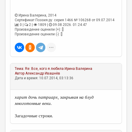
МАЛАЯ ПРОЗА
ЭССЕИСТИКА
Ирина Валерина
, 2014
Сертификат Поэзия.ру: серия 1466 № 106268 от 09.07.2014
ЛИТЕРАТУРОВЕДЕНИЕ
0 |
2 |
1809 |
09.08.2026. 01:24:47
Произведение оценили (+): []
КУЛЬТУРОВЕДЕНИЕ
Произведение оценили (-): []
ПУБЛИЦИСТИКА
РЕЦЕНЗИРОВАНИЕ
ЦИКЛЫ ПУБЛИКАЦИЙ
Тема:
Re: Все, кого я любила
Ирина Валерина
ТРЕДИАКОВСКИЙ
Автор
Александр Ивашнёв
Дата и время: 10.07.2014, 03:13:36
МЕДИА
ВКОНТАКТЕ
харит дочь патриарх, закрывая на блуд
многотонные веки.
Загадочные строки.