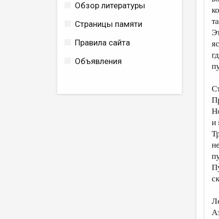
Обзор литературы
к
т
Страницы памяти
Эт
Правила сайта
я
г
Объявления
п
С
П
Н
и
Т
н
п
П
ск
Л
А