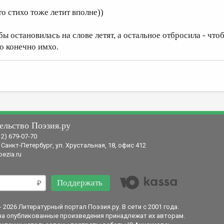
то стихо тоже летит вполне))
 бы остановилась на слове летят, а остальное отбросила - чт
то конечно имхо.
ельство Поэзия.ру
12) 679-07-70
 Санкт-Петербург, ул. Хрустальная, 18, офис 412
ezia.ru
Поддержать
- 2026 Литературный портал Поэзия.ру. В сети с 2001 года.
на опубликованные произведения принадлежат их авторам.