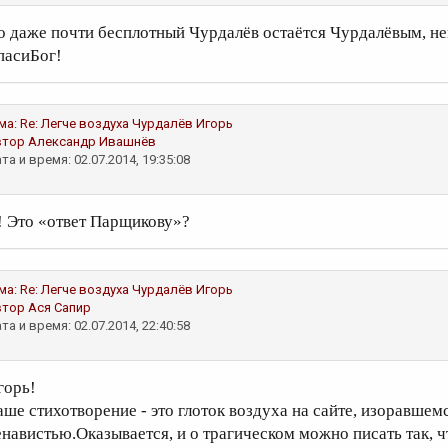
о даже почти бесплотный Чурдалёв остаётся Чурдалёвым, неп
пасиБог!
ма:
Re: Легче воздуха
Чурдалёв Игорь
втор
Александр Ивашнёв
та и время: 02.07.2014, 19:35:08
! Это «ответ Парщикову»?
ма:
Re: Легче воздуха
Чурдалёв Игорь
втор
Ася Сапир
та и время: 02.07.2014, 22:40:58
горь!
аше стихотворение - это глоток воздуха на сайте, изоравше
енавистью.Оказывается, и о трагическом можно писать так, 