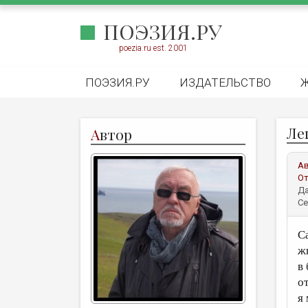
ПОЭЗИЯ.РУ
poezia.ru est. 2001
ПОЭЗИЯ.РУ
ИЗДАТЕЛЬСТВО
Ле
А
втор
А
От
Да
Се
С
ж
в
о
я