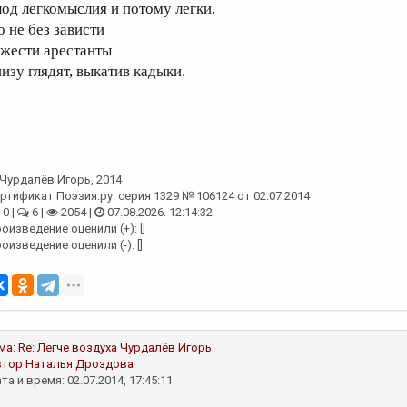
лод легкомыслия и потому легки.
о не без зависти
яжести арестанты
низу глядят, выкатив кадыки.
Чурдалёв Игорь
, 2014
ртификат Поэзия.ру: серия 1329 № 106124 от 02.07.2014
0 |
6 |
2054 |
07.08.2026. 12:14:32
оизведение оценили (+): []
оизведение оценили (-): []
ма:
Re: Легче воздуха
Чурдалёв Игорь
втор
Наталья Дроздова
та и время: 02.07.2014, 17:45:11