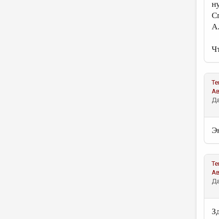
н
С
А
Ч
Те
А
Да
Э
Те
А
Да
З