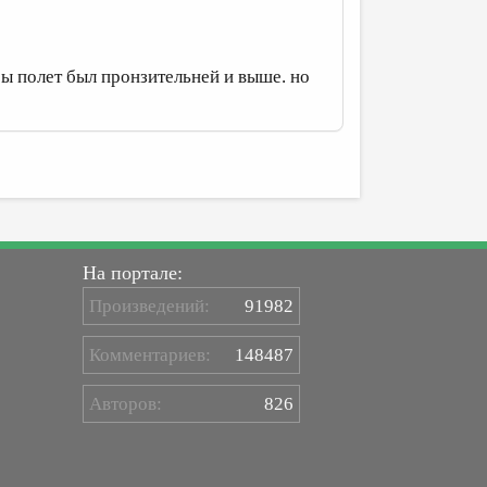
обы полет был пронзительней и выше. но
На портале:
Произведений:
91982
Комментариев:
148487
Авторов:
826