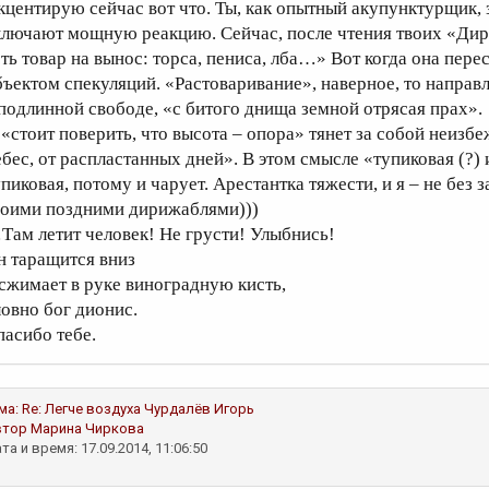
кцентирую сейчас вот что. Ты, как опытный акупунктурщик, 
ключают мощную реакцию. Сейчас, после чтения твоих «Дир
сть товар на вынос: торса, пениса, лба…» Вот когда она перес
бъектом спекуляций. «Растоваривание», наверное, то направ
 подлинной свободе, «с битого днища земной отрясая прах».
 «стоит поверить, что высота – опора» тянет за собой неизб
ебес, от распластанных дней». В этом смысле «тупиковая (?)
упиковая, потому и чарует. Арестантка тяжести, и я – не без
воими поздними дирижаблями)))
Там летит человек! Не грусти! Улыбнись!
н таращится вниз
 сжимает в руке виноградную кисть,
ловно бог дионис.
пасибо тебе.
ма:
Re: Легче воздуха
Чурдалёв Игорь
втор
Марина Чиркова
та и время: 17.09.2014, 11:06:50