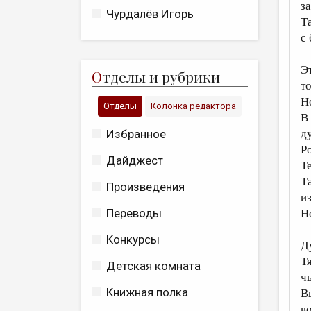
з
Чурдалёв Игорь
Та
с
Э
О
тделы и рубрики
т
Н
Отделы
Колонка редактора
В
д
Избранное
Р
Дайджест
Т
Т
Произведения
из
Переводы
Н
Конкурсы
Д
Т
Детская комната
ч
Книжная полка
В
в