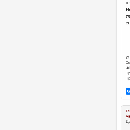
п
Н
т
с
Се
Пр
Пр
Те
А
Да