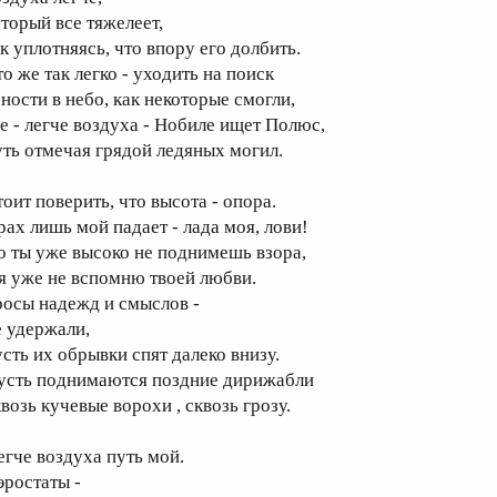
оторый все тяжелеет,
ак уплотняясь, что впору его долбить.
о же так легко - уходить на поиск
сности в небо, как некоторые смогли,
де - легче воздуха - Нобиле ищет Полюс,
уть отмечая грядой ледяных могил.
тоит поверить, что высота - опора.
рах лишь мой падает - лада моя, лови!
о ты уже высоко не поднимешь взора,
 я уже не вспомню твоей любви.
росы надежд и смыслов -
е удержали,
усть их обрывки спят далеко внизу.
усть поднимаются поздние дирижабли
возь кучевые ворохи , сквозь грозу.
егче воздуха путь мой.
эростаты -