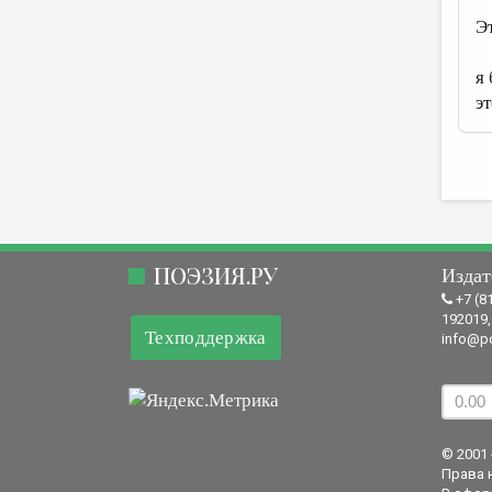
Э
я
э
ПОЭЗИЯ.РУ
Издат
+7 (8
192019,
Техподдержка
info@po
© 2001 
Права 