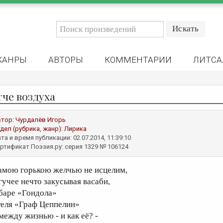
ЖАНРЫ
АВТОРЫ
КОММЕНТАРИИ
ЛИТСА
гче воздуха
втор:
Чурдалёв Игорь
дел (рубрика, жанр):
Лирика
та и время публикации: 02.07.2014, 11:39:10
ртификат Поэзия.ру: серия 1329 № 106124
амою горькою желчью не исцелим,
гучее нечто закусывая васаби,
 баре «Гондола»
теля «Граф Цеппелин»
 между жизнью - и как её? -