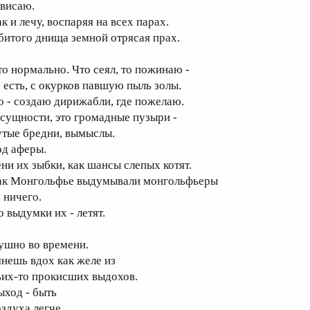
ависаю.
к и лечу, воспаряя на всех парах.
 битого днища земной отрясая прах.
то нормально. Что сеял, то пожинаю -
о есть, с окурков павшую пыль золы.
о - создаю дирижабли, где пожелаю.
 сущности, это громадные пузыри -
утые бредни, вымыслы.
од аферы.
ени их зыбки, как шансы слепых котят.
ак Монгольфье выдумывали монгольфьеры
 ничего.
о выдумки их - летят.
ушно во времени.
янешь вдох как желе из
ьих-то прокисших выдохов.
ыход - быть
оздуха легче,