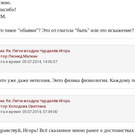
ужно.
пасибо!
.М.
то такое "обывки"? Это от глагола "быть" или это искажение?
ма:
Re: Легче воздуха
Чурдалёв Игорь
втор
Леонид Малкин
та и время: 03.07.2014, 14:36:37
нто уже даже непоэзия. Энто физика физиологии. Каждому 
ма:
Re: Легче воздуха
Чурдалёв Игорь
втор
Холодова Светлана
та и время: 05.07.2014, 07:49:00
дравствуй, Игорь! Всё сказанное мною ранее о достоинствах т