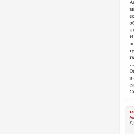
А
в
е
о
к
И
н
т
т
…
О
и
с
С
Те
А
Да