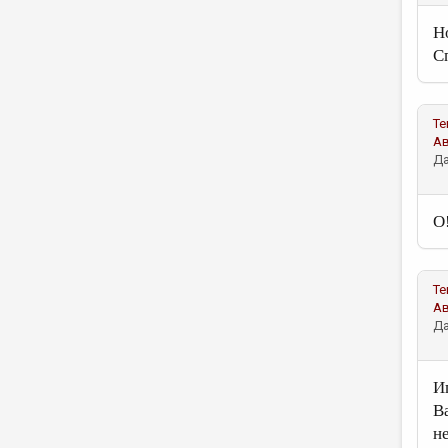
Н
С
Те
А
Да
О
Те
А
Да
И
В
н