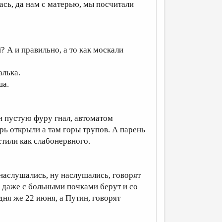
ась, да нам с матерью, мы посчитали
? А и правильно, а то как москали
алька.
ша.
он пустую фуру гнал, автоматом
ерь открыли а там горы трупов. А парень
стили как слабонервного.
 наслушались, ну наслушались, говорят
 даже с больными почками берут и со
ня же 22 июня, а Путин, говорят