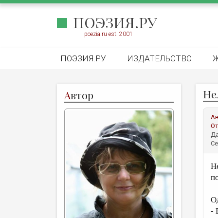
ПОЭЗИЯ.РУ
poezia.ru est. 2001
ПОЭЗИЯ.РУ
ИЗДАТЕЛЬСТВО
Не
А
втор
А
От
Да
Се
Не
п
О
-