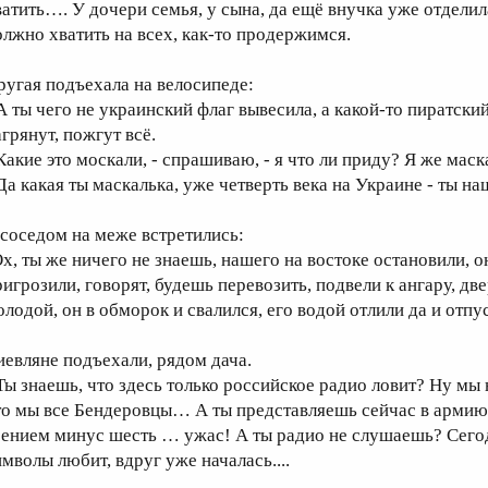
ватить…. У дочери семья, у сына, да ещё внучка уже отделил
олжно хватить на всех, как-то продержимся.
ругая подъехала на велосипеде:
 А ты чего не украинский флаг вывесила, а какой-то пиратский
агрянут, пожгут всё.
 Какие это москали, - спрашиваю, - я что ли приду? Я же маск
 Да какая ты маскалька, уже четверть века на Украине - ты на
 соседом на меже встретились:
Ох, ты же ничего не знаешь, нашего на востоке остановили, 
ригрозили, говорят, будешь перевозить, подвели к ангару, дв
олодой, он в обморок и свалился, его водой отлили да и отпу
иевляне подъехали, рядом дача.
 Ты знаешь, что здесь только российское радио ловит? Ну мы
то мы все Бендеровцы… А ты представляешь сейчас в армию
рением минус шесть … ужас! А ты радио не слушаешь? Сегод
имволы любит, вдруг уже началась....