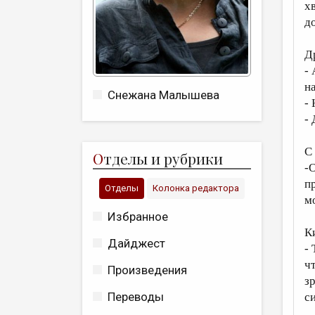
х
д
Д
-
н
Снежана Малышева
-
-
С
О
тделы и рубрики
-
п
Отделы
Колонка редактора
м
Избранное
К
Дайджест
-
ч
Произведения
з
Переводы
с