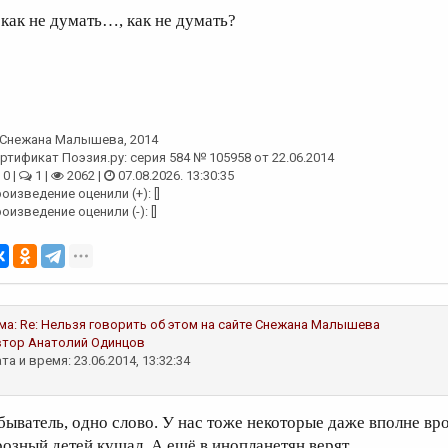
 как не думать…, как не думать?
Снежана Малышева
, 2014
ртификат Поэзия.ру: серия 584 № 105958 от 22.06.2014
0 |
1 |
2062 |
07.08.2026. 13:30:35
оизведение оценили (+): []
оизведение оценили (-): []
ма:
Re: Нельзя говорить об этом на сайте
Снежана Малышева
втор
Анатолий Одинцов
та и время: 23.06.2014, 13:32:34
быватель, одно слово. У нас тоже некоторые даже вполне вр
розный детей кушал. А ещё в инопланетян верят.