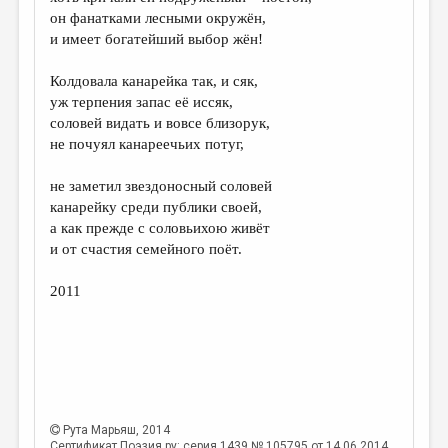
МАЛАЯ ПРОЗА
он фанатками лесными окружён,
и имеет богатейший выбор жён!
ЭССЕИСТИКА
ЛИТЕРАТУРОВЕДЕНИЕ
Колдовала канарейка так, и сяк,
уж терпения запас её иссяк,
КУЛЬТУРОВЕДЕНИЕ
соловей видать и вовсе близорук,
не почуял канареечьих потуг,
ПУБЛИЦИСТИКА
РЕЦЕНЗИРОВАНИЕ
не заметил звездоносный соловей
канарейку среди публики своей,
ЦИКЛЫ ПУБЛИКАЦИЙ
а как прежде с соловьихою живёт
и от счастия семейного поёт.
ТРЕДИАКОВСКИЙ
МЕДИА
2011
ВКОНТАКТЕ
Рута Марьяш
, 2014
Сертификат Поэзия.ру: серия 1439 № 105795 от 14.06.2014