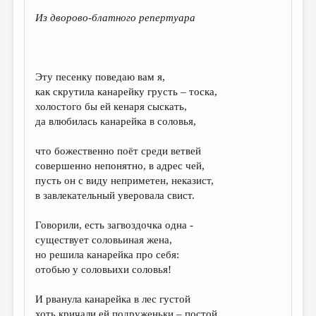
Из дворово-блатного репертуара
ДАЙДЖЕСТ
ПРОИЗВЕДЕНИЯ
ПЕРЕВОДЫ
Эту песенку поведаю вам я,
как скрутила канарейку грусть – тоска,
КОНКУРСЫ
холостого бы ей кенаря сыскать,
ДЕТСКАЯ КОМНАТА
да влюбилась канарейка в соловья,
КНИЖНАЯ ПОЛКА
что божественно поёт среди ветвей
совершенно непонятно, в адрес чей,
ОБЗОР ЛИТЕРАТУРЫ
пусть он с виду неприметен, неказист,
СТРАНИЦЫ ПАМЯТИ
в завлекательный уверовала свист.
ОБЪЯВЛЕНИЯ
Говорили, есть загвоздочка одна -
существует соловьиная жена,
КОЛОНКА РЕДАКТОРА
но решила канарейка про себя:
отобью у соловьихи соловья!
РЕДКОЛЛЕГИЯ
ОТ РЕДАКЦИИ
И рванула канарейка в лес густой
хоть кричали ей подруженьки – постой,