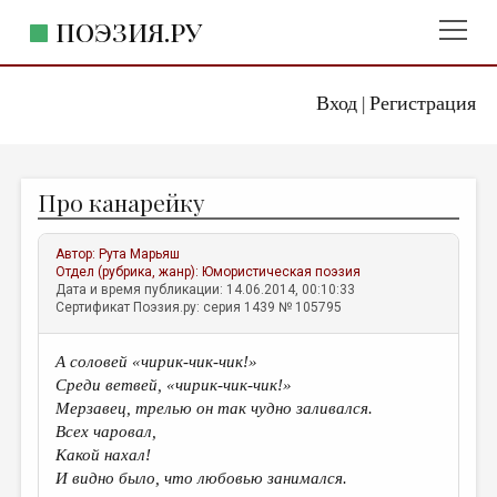
ПОЭЗИЯ.РУ
Вход
Регистрация
ГЛАВНОЕ МЕНЮ
|
ПОЭЗИЯ.РУ
ИЗДАТЕЛЬСТВО
Про канарейку
ЖАНРЫ
АВТОРЫ
Автор:
Рута Марьяш
Отдел (рубрика, жанр):
Юмористическая поэзия
КОММЕНТАРИИ
Дата и время публикации: 14.06.2014, 00:10:33
Сертификат Поэзия.ру: серия 1439 № 105795
ЛИТСАЛОН
А соловей «чирик-чик-чик!»
НОВОСТИ
Среди ветвей, «чирик-чик-чик!»
ПРАВИЛА САЙТА
Мерзавец, трелью он так чудно заливался.
Всех чаровал,
Какой нахал!
ОТДЕЛЫ И РУБРИКИ
И видно было, что любовью занимался.
ИЗБРАННОЕ