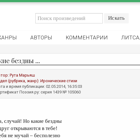
ЖАНРЫ
АВТОРЫ
КОММЕНТАРИИ
ЛИТСА
ие бездны ...
втор:
Рута Марьяш
дел (рубрика, жанр):
Иронические стихи
та и время публикации: 02.05.2014, 16:35:03
ртификат Поэзия.ру: серия 1439 № 105060
а, случай! Но какие бездны
друг открываются в тебе!
ебя не мучай – бесполезно