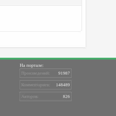
На портале:
Произведений:
91987
Комментариев:
148489
Авторов:
826