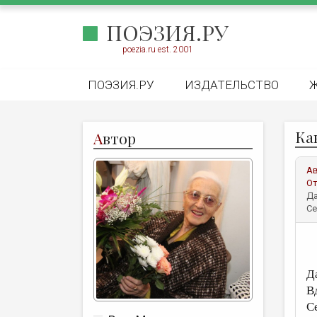
ПОЭЗИЯ.РУ
poezia.ru est. 2001
ПОЭЗИЯ.РУ
ИЗДАТЕЛЬСТВО
Как
А
втор
А
От
Да
Се
Д
В
С