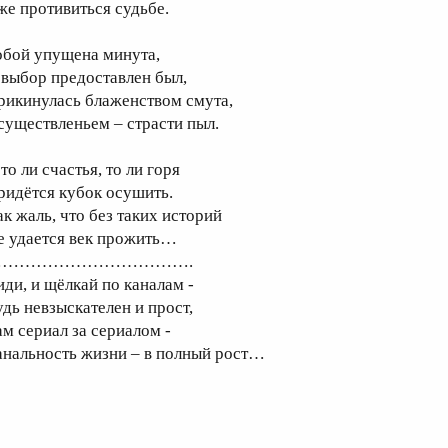
же противиться судьбе.
обой упущена минута,
 выбор предоставлен был,
рикинулась блаженством смута,
существленьем – страсти пыл.
то ли счастья, то ли горя
ридётся кубок осушить.
ак жаль, что без таких историй
е удается век прожить…
……………………………….
иди, и щёлкай по каналам -
удь невзыскателен и прост,
ам сериал за сериалом -
анальность жизни – в полный рост…