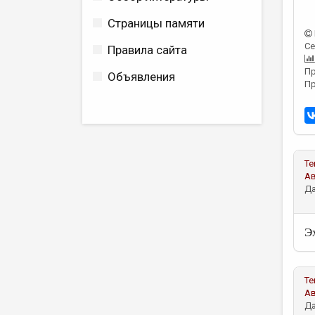
Страницы памяти
Се
Правила сайта
Пр
Объявления
Пр
Те
А
Да
Эх
Те
А
Да