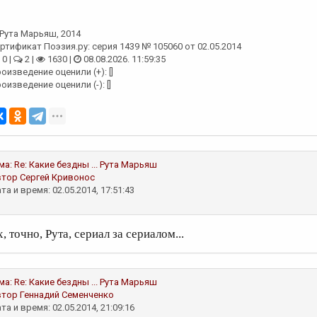
Рута Марьяш
, 2014
ртификат Поэзия.ру: серия 1439 № 105060 от 02.05.2014
0 |
2 |
1630 |
08.08.2026. 11:59:35
оизведение оценили (+): []
оизведение оценили (-): []
ма:
Re: Какие бездны ...
Рута Марьяш
втор
Сергей Кривонос
та и время: 02.05.2014, 17:51:43
, точно, Рута, сериал за сериалом...
ма:
Re: Какие бездны ...
Рута Марьяш
втор
Геннадий Семенченко
та и время: 02.05.2014, 21:09:16