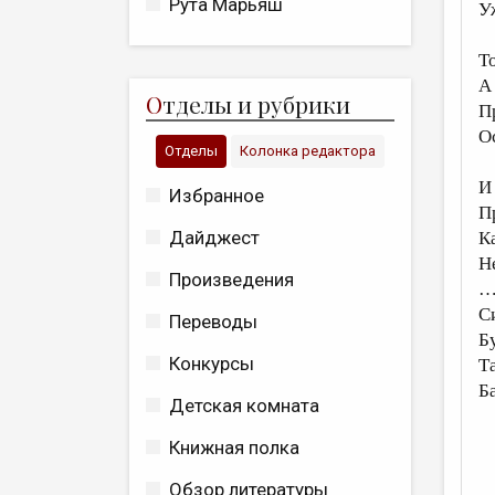
Рута Марьяш
У
Т
А
О
тделы и рубрики
П
О
Отделы
Колонка редактора
И 
Избранное
П
Дайджест
К
Н
Произведения
С
Переводы
Б
Конкурсы
Т
Б
Детская комната
Книжная полка
Обзор литературы