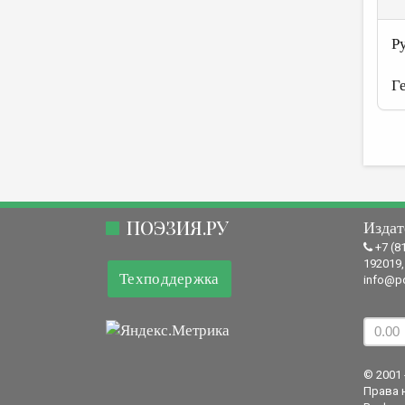
Р
Г
ПОЭЗИЯ.РУ
Издат
+7 (8
192019,
Техподдержка
info@po
© 2001 
Права 