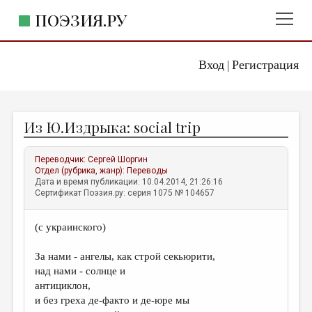
ПОЭЗИЯ.РУ
Вход
Регистрация
ГЛАВНОЕ МЕНЮ
|
ПОЭЗИЯ.РУ
ИЗДАТЕЛЬСТВО
Из Ю.Издрыка: social trip
ЖАНРЫ
АВТОРЫ
Переводчик:
Сергей Шоргин
Отдел (рубрика, жанр):
Переводы
КОММЕНТАРИИ
Дата и время публикации: 10.04.2014, 21:26:16
Сертификат Поэзия.ру: серия 1075 № 104657
ЛИТСАЛОН
(с украинского)
НОВОСТИ
ПРАВИЛА САЙТА
За нами - ангелы, как строй секьюрити,
над нами - солнце и
антициклон,
ОТДЕЛЫ И РУБРИКИ
и без греха де-факто и де-юре мы
ИЗБРАННОЕ