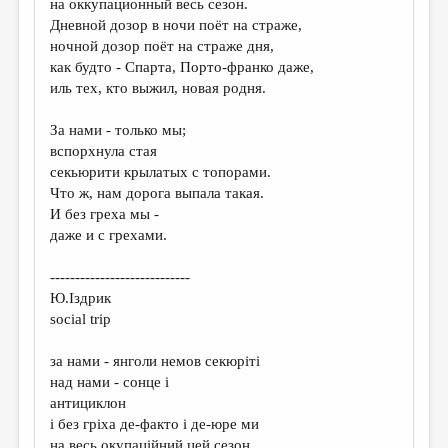
на оккупационный весь сезон.
Дневной дозор в ночи поёт на страже,
ДАЙДЖЕСТ
ночной дозор поёт на страже дня,
ПРОИЗВЕДЕНИЯ
как будто - Спарта, Порто-франко даже,
иль тех, кто выжил, новая родня.
ПЕРЕВОДЫ
За нами - только мы;
КОНКУРСЫ
вспорхнула стая
ДЕТСКАЯ КОМНАТА
секьюрити крылатых с топорами.
Что ж, нам дорога выпала такая.
КНИЖНАЯ ПОЛКА
И без греха мы -
даже и с грехами.
ОБЗОР ЛИТЕРАТУРЫ
СТРАНИЦЫ ПАМЯТИ
----------------------------
Ю.Iздрик
ОБЪЯВЛЕНИЯ
social trip
КОЛОНКА РЕДАКТОРА
за нами - янголи немов секюріті
над нами - сонце і
РЕДКОЛЛЕГИЯ
антициклон
ОТ РЕДАКЦИИ
і без гріха де-факто і де-юре ми
на весь окупаційний цей сезон