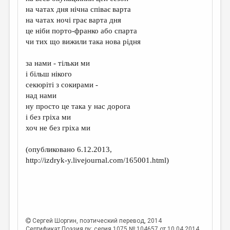
МАЛАЯ ПРОЗА
на чатах дня нічна співає варта
на чатах ночі грає варта дня
ЭССЕИСТИКА
це ніби порто-франко або спарта
ЛИТЕРАТУРОВЕДЕНИЕ
чи тих що вижили така нова рідня
КУЛЬТУРОВЕДЕНИЕ
за нами - тільки ми
і більш нікого
ПУБЛИЦИСТИКА
секюріті з сокирами -
РЕЦЕНЗИРОВАНИЕ
над нами
ну просто це така у нас дорога
ЦИКЛЫ ПУБЛИКАЦИЙ
і без гріха ми
хоч не без гріха ми
ТРЕДИАКОВСКИЙ
МЕДИА
(опубликовано 6.12.2013,
http://izdryk-y.livejournal.com/165001.html)
ВКОНТАКТЕ
Сергей Шоргин
, поэтический перевод, 2014
Сертификат Поэзия.ру: серия 1075 № 104657 от 10.04.2014