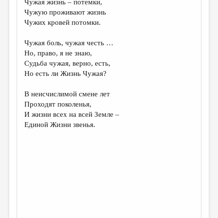
Чужая жизнь – потемки,
Чужую проживают жизнь
ДАЙДЖЕСТ
Чужих кровей потомки.
ПРОИЗВЕДЕНИЯ
Чужая боль, чужая честь …
ПЕРЕВОДЫ
Но, право, я не знаю,
Судьба чужая, верно, есть,
КОНКУРСЫ
Но есть ли Жизнь Чужая?
ДЕТСКАЯ КОМНАТА
В неисчислимой смене лет
КНИЖНАЯ ПОЛКА
Проходят поколенья,
И жизни всех на всей Земле –
ОБЗОР ЛИТЕРАТУРЫ
Единой Жизни звенья.
СТРАНИЦЫ ПАМЯТИ
ОБЪЯВЛЕНИЯ
КОЛОНКА РЕДАКТОРА
РЕДКОЛЛЕГИЯ
ОТ РЕДАКЦИИ