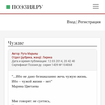
ПОЭЗИЯ.РУ
Вход
Регистрация
ГЛАВНОЕ МЕНЮ
|
ПОЭЗИЯ.РУ
ИЗДАТЕЛЬСТВО
Чужие
ЖАНРЫ
АВТОРЫ
Автор:
Рута Марьяш
Отдел (рубрика, жанр):
Лирика
КОММЕНТАРИИ
Дата и время публикации: 12.03.2014, 20:42:40
Сертификат Поэзия.ру: серия 1439 № 104068
ЛИТСАЛОН
"...Ибо не дано безнаказанно жечь чужую жизнь.
НОВОСТИ
Ибо – чужой жизни – нет"
ПРАВИЛА САЙТА
Марина Цветаева
ОТДЕЛЫ И РУБРИКИ
Мне говорят: не суетись,
ИЗБРАННОЕ