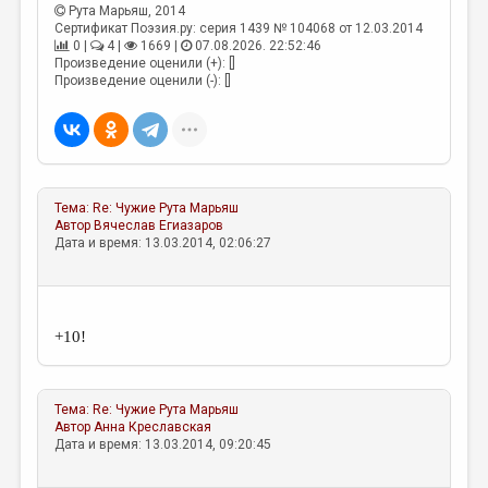
МАЛАЯ ПРОЗА
Рута Марьяш
, 2014
Сертификат Поэзия.ру: серия 1439 № 104068 от 12.03.2014
ЭССЕИСТИКА
0 |
4 |
1669 |
07.08.2026. 22:52:46
Произведение оценили (+): []
ЛИТЕРАТУРОВЕДЕНИЕ
Произведение оценили (-): []
КУЛЬТУРОВЕДЕНИЕ
ПУБЛИЦИСТИКА
РЕЦЕНЗИРОВАНИЕ
Тема:
Re: Чужие
Рута Марьяш
Автор
Вячеслав Егиазаров
ЦИКЛЫ ПУБЛИКАЦИЙ
Дата и время: 13.03.2014, 02:06:27
ТРЕДИАКОВСКИЙ
МЕДИА
+10!
ВКОНТАКТЕ
Тема:
Re: Чужие
Рута Марьяш
Автор
Анна Креславская
Дата и время: 13.03.2014, 09:20:45