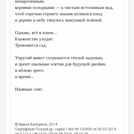
ненаречённым,
корнями голодными — к чистым источникам вод,
ДАЙДЖЕСТ
чтоб горечью горнего знания полнился плод
ПРОИЗВЕДЕНИЯ
и дерево к небу тянулось макушкой зелёной.
ПЕРЕВОДЫ
Однако, всё в плане...
Блаженство уходит.
КОНКУРСЫ
Тревожится сад.
ДЕТСКАЯ КОМНАТА
Упругий живот согревается тёплой ладонью,
КНИЖНАЯ ПОЛКА
и зреют овальные клетки для будущей двойни,
и яблоко зреет,
ОБЗОР ЛИТЕРАТУРЫ
и время...
СТРАНИЦЫ ПАМЯТИ
Наивные спят.
ОБЪЯВЛЕНИЯ
КОЛОНКА РЕДАКТОРА
РЕДКОЛЛЕГИЯ
Ирина Валерина
, 2014
ОТ РЕДАКЦИИ
Сертификат Поэзия.ру: серия 1466 № 103956 от 05.03.2014