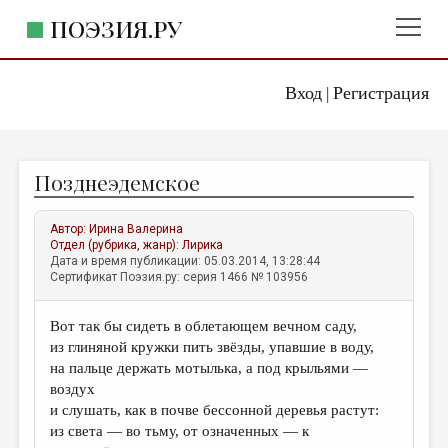
ПОЭЗИЯ.РУ
Вход
Регистрация
ГЛАВНОЕ МЕНЮ
|
ПОЭЗИЯ.РУ
ИЗДАТЕЛЬСТВО
Позднеэдемское
ЖАНРЫ
АВТОРЫ
Автор:
Ирина Валерина
Отдел (рубрика, жанр):
Лирика
КОММЕНТАРИИ
Дата и время публикации: 05.03.2014, 13:28:44
Сертификат Поэзия.ру: серия 1466 № 103956
ЛИТСАЛОН
Вот так бы сидеть в облетающем вечном саду,
НОВОСТИ
из глиняной кружки пить звёзды, упавшие в воду,
ПРАВИЛА САЙТА
на пальце держать мотылька, а под крыльями —
воздух
и слушать, как в почве бессонной деревья растут:
ОТДЕЛЫ И РУБРИКИ
из света — во тьму, от означенных — к
ИЗБРАННОЕ