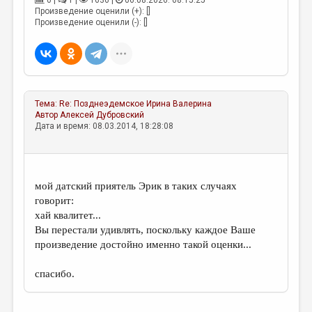
0 |
1 |
1636 |
06.08.2026. 08:15:25
МАЛАЯ ПРОЗА
Произведение оценили (+): []
Произведение оценили (-): []
ЭССЕИСТИКА
ЛИТЕРАТУРОВЕДЕНИЕ
КУЛЬТУРОВЕДЕНИЕ
ПУБЛИЦИСТИКА
Тема:
Re: Позднеэдемское
Ирина Валерина
Автор
Алексей Дубровский
РЕЦЕНЗИРОВАНИЕ
Дата и время: 08.03.2014, 18:28:08
ЦИКЛЫ ПУБЛИКАЦИЙ
ТРЕДИАКОВСКИЙ
мой датский приятель Эрик в таких случаях
МЕДИА
говорит:
хай квалитет...
ВКОНТАКТЕ
Вы перестали удивлять, поскольку каждое Ваше
произведение достойно именно такой оценки...
спасибо.