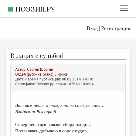
ПОЭЗИЯ.РУ
Вход
Регистрация
ГЛАВНОЕ МЕНЮ
|
ПОЭЗИЯ.РУ
ИЗДАТЕЛЬСТВО
В ладах с судьбой
ЖАНРЫ
АВТОРЫ
Автор:
Сергей Шоргин
Отдел (рубрика, жанр):
Лирика
КОММЕНТАРИИ
Дата и время публикации: 08.02.2014, 14:18:11
Сертификат Поэзия.ру: серия 1075 № 103604
ЛИТСАЛОН
НОВОСТИ
Вот вам песня о том, кто не спел, не спел…
ПРАВИЛА САЙТА
Владимир Высоцкий
Совершенствуя навыки сбора плодов,
ОТДЕЛЫ И РУБРИКИ
Похваляясь добычею в сорок пудов,
ИЗБРАННОЕ