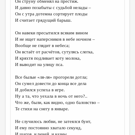
Он струну обменял на престиж.
И давно позабыты с судьбой нелады –
ДАЙДЖЕСТ
Он с утра дотемна сортирует плоды
ПРОИЗВЕДЕНИЯ
И считает грядущий барыш.
ПЕРЕВОДЫ
Он навеки пресытился всяким вином
И не ищет наперсников в небе ночном –
КОНКУРСЫ
Вообще не глядит в небеса;
ДЕТСКАЯ КОМНАТА
Он встаёт от расчётов, сутулясь слегка,
И кряхтя подливает коту молока,
КНИЖНАЯ ПОЛКА
И выводит на улицу пса.
ОБЗОР ЛИТЕРАТУРЫ
Все былые «ля-ля» прогорели дотла;
СТРАНИЦЫ ПАМЯТИ
Он сумел довести до конца все дела
И добился успеха в игре.
ОБЪЯВЛЕНИЯ
Ну а та, что уехала в ночь от него?..
Что же, были, как видно, одно баловство –
КОЛОНКА РЕДАКТОРА
Те стихи на снегу в январе.
РЕДКОЛЛЕГИЯ
Не случилось любви, не затеялся бунт,
ОТ РЕДАКЦИИ
И ему постоянно хватало секунд,
И шагов, и речей, и казны.