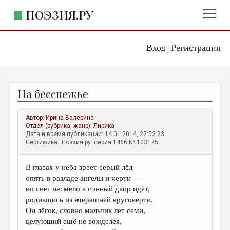
ПОЭЗИЯ.РУ
Вход
Регистрация
ГЛАВНОЕ МЕНЮ
|
ПОЭЗИЯ.РУ
ИЗДАТЕЛЬСТВО
На бесснежье
ЖАНРЫ
АВТОРЫ
Автор:
Ирина Валерина
Отдел (рубрика, жанр):
Лирика
КОММЕНТАРИИ
Дата и время публикации: 14.01.2014, 22:52:23
Сертификат Поэзия.ру: серия 1466 № 103175
ЛИТСАЛОН
В глазах у неба зреет серый лёд —
НОВОСТИ
опять в разладе ангелы и черти —
ПРАВИЛА САЙТА
но снег несмело в сонный двор идёт,
родившись из вчерашней круговерти.
Он лёгок, словно мальчик лет семи,
ОТДЕЛЫ И РУБРИКИ
целующий ещё не вожделея,
ИЗБРАННОЕ