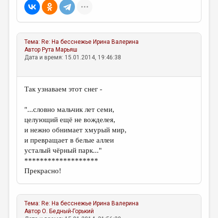
МАЛАЯ ПРОЗА
ЭССЕИСТИКА
ЛИТЕРАТУРОВЕДЕНИЕ
Тема:
Re: На бесснежье
Ирина Валерина
Автор
Рута Марьяш
КУЛЬТУРОВЕДЕНИЕ
Дата и время: 15.01.2014, 19:46:38
ПУБЛИЦИСТИКА
РЕЦЕНЗИРОВАНИЕ
Так узнаваем этот снег -
ЦИКЛЫ ПУБЛИКАЦИЙ
"...словно мальчик лет семи,
целующий ещё не вожделея,
ТРЕДИАКОВСКИЙ
и нежно обнимает хмурый мир,
МЕДИА
и превращает в белые аллеи
усталый чёрный парк..."
ВКОНТАКТЕ
*******************
Прекрасно!
Тема:
Re: На бесснежье
Ирина Валерина
Автор
О. Бедный-Горький