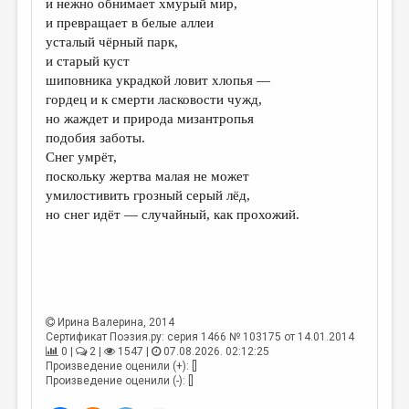
и нежно обнимает хмурый мир,
и превращает в белые аллеи
ДАЙДЖЕСТ
усталый чёрный парк,
ПРОИЗВЕДЕНИЯ
и старый куст
шиповника украдкой ловит хлопья —
ПЕРЕВОДЫ
гордец и к смерти ласковости чужд,
но жаждет и природа мизантропья
КОНКУРСЫ
подобия заботы.
ДЕТСКАЯ КОМНАТА
Снег умрёт,
поскольку жертва малая не может
КНИЖНАЯ ПОЛКА
умилостивить грозный серый лёд,
но снег идёт — случайный, как прохожий.
ОБЗОР ЛИТЕРАТУРЫ
СТРАНИЦЫ ПАМЯТИ
ОБЪЯВЛЕНИЯ
КОЛОНКА РЕДАКТОРА
Ирина Валерина
, 2014
Сертификат Поэзия.ру: серия 1466 № 103175 от 14.01.2014
РЕДКОЛЛЕГИЯ
0 |
2 |
1547 |
07.08.2026. 02:12:25
Произведение оценили (+): []
ОТ РЕДАКЦИИ
Произведение оценили (-): []