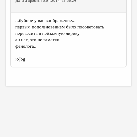
Дата и время: 15.01.2014, 21:56:29
...буйное у вас воображение...
первым поползновением было посоветовать
перевесить в пейзажную лирику
ан нет, это не заметки
фенолога...
:о)bg