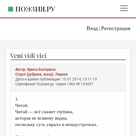
ПОЭЗИЯ.РУ
Вход
Регистрация
ГЛАВНОЕ МЕНЮ
|
ПОЭЗИЯ.РУ
ИЗДАТЕЛЬСТВО
Veni vidi vici
ЖАНРЫ
АВТОРЫ
Автор:
Ирина Валерина
Отдел (рубрика, жанр):
Лирика
КОММЕНТАРИИ
Дата и время публикации: 10.01.2014, 13:11:16
Сертификат Поэзия.ру: серия 1466 № 103097
ЛИТСАЛОН
1.
НОВОСТИ
Читай.
ПРАВИЛА САЙТА
Читай — всё скажет глубина,
которая не всякому видна,
поскольку суть укрыта в междустрочьях.
ОТДЕЛЫ И РУБРИКИ
ИЗБРАННОЕ