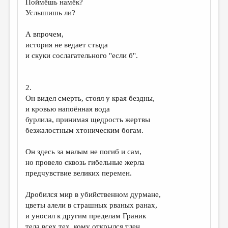
Поймёшь намёк?
Услышишь ли?
ДАЙДЖЕСТ
ПРОИЗВЕДЕНИЯ
А впрочем,
история не ведает стыда
ПЕРЕВОДЫ
и скуки сослагательного "если б".
КОНКУРСЫ
ДЕТСКАЯ КОМНАТА
2.
Он видел смерть, стоял у края бездны,
КНИЖНАЯ ПОЛКА
и кровью напоённая вода
бурлила, принимая щедрость жертвы
ОБЗОР ЛИТЕРАТУРЫ
безжалостным хтоническим богам.
СТРАНИЦЫ ПАМЯТИ
Он здесь за малым не погиб и сам,
ОБЪЯВЛЕНИЯ
но провело сквозь гибельные жерла
предчувствие великих перемен.
КОЛОНКА РЕДАКТОРА
Дробился мир в убийственном дурмане,
РЕДКОЛЛЕГИЯ
цветы алели в страшных рваных ранах,
ОТ РЕДАКЦИИ
и уносил к другим пределам Граник
тела всех тех, кому открылся тлен.