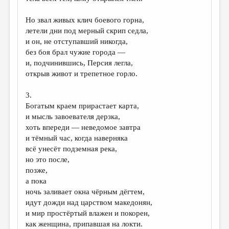
МАЛАЯ ПРОЗА
Но звал живых клич боевого горна,
ЭССЕИСТИКА
летели дни под мерный скрип седла,
ЛИТЕРАТУРОВЕДЕНИЕ
и он, не отступавший никогда,
без боя брал чужие города —
КУЛЬТУРОВЕДЕНИЕ
и, подчинившись, Персия легла,
открыв живот и трепетное горло.
ПУБЛИЦИСТИКА
РЕЦЕНЗИРОВАНИЕ
3.
Богатым краем прирастает карта,
ЦИКЛЫ ПУБЛИКАЦИЙ
и мысль завоевателя дерзка,
хоть впереди — неведомое завтра
ТРЕДИАКОВСКИЙ
и тёмный час, когда наверняка
МЕДИА
всё унесёт подземная река,
но это после,
ВКОНТАКТЕ
позже,
а пока
ночь заливает окна чёрным дёгтем,
идут дожди над царством македонян,
и мир простёртый влажен и покорен,
как женщина, припавшая на локти.