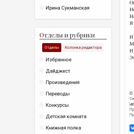
О
Ирина Сукманская
Н
Н
Я
О
тделы и рубрики
И
М
Отделы
Колонка редактора
И
Э
Избранное
Дайджест
Произведения
Переводы
Се
Конкурсы
Пр
Пр
Детская комната
Книжная полка