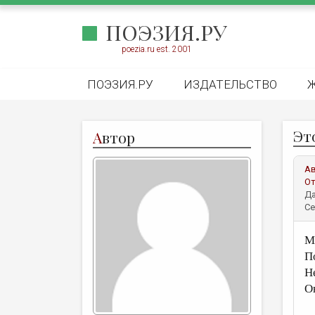
ПОЭЗИЯ.РУ
poezia.ru est. 2001
ПОЭЗИЯ.РУ
ИЗДАТЕЛЬСТВО
Эт
А
втор
А
От
Да
Се
М
П
Н
О