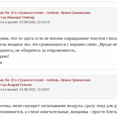
ма:
Re: Это странное слово - любовь.
Ирина Сукманская
втор
Имануил Глейзер
та и время: 20.08.2002, 23:24:10
рина, что-то здесь есть не вполне оправданное текстом стих
толь мощное эхо, это срывающееся с вершин слово...Вроде не
адеюсь, не обидитесь за откровенность.
дачи!
м
ма:
Re: Это странное слово - любовь.
Ирина Сукманская
втор
Андрей Грязов
та и время: 24.08.2002, 12:29:07
рочка, меня смущает заглатывание воздуха, сразу зонд для 
споминается, а стихи замечательные, концовка - просто блеск