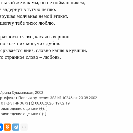
н такой же как мы, он не пойман никем,
е задёрнут в тугую петлю.
арушая молчанья немой этикет,
 шепчу тебе тихо: люблю.
 разносится эхо, касаясь вершин
ноголетних могучих дубов.
 срывается вниз, словно капля в кувшин,
то странное слово – любовь.
Ирина Сукманская
, 2002
ртификат Поэзия.ру: серия 383 № 10246 от 20.08.2002
0 |
3 |
3673 |
08.08.2026. 19:02:19
оизведение оценили (+): []
оизведение оценили (-): []