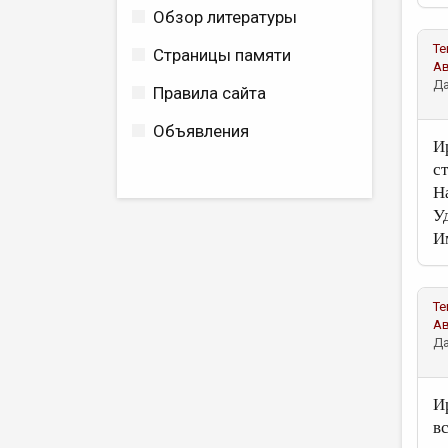
Обзор литературы
Те
Страницы памяти
А
Да
Правила сайта
Объявления
И
с
Н
У
И
Те
А
Да
И
в