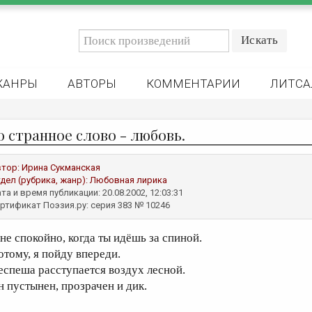
ЖАНРЫ
АВТОРЫ
КОММЕНТАРИИ
ЛИТСА
о странное слово - любовь.
втор:
Ирина Сукманская
дел (рубрика, жанр):
Любовная лирика
та и время публикации: 20.08.2002, 12:03:31
ртификат Поэзия.ру: серия 383 № 10246
не спокойно, когда ты идёшь за спиной.
отому, я пойду впереди.
еспеша расступается воздух лесной.
н пустынен, прозрачен и дик.