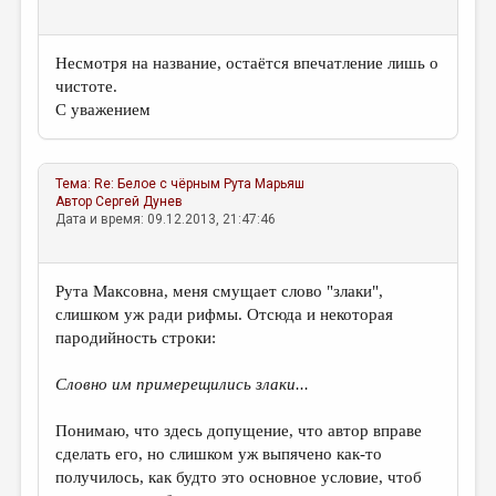
МАЛАЯ ПРОЗА
ЭССЕИСТИКА
Несмотря на название, остаётся впечатление лишь о
ЛИТЕРАТУРОВЕДЕНИЕ
чистоте.
С уважением
КУЛЬТУРОВЕДЕНИЕ
ПУБЛИЦИСТИКА
Тема:
Re: Белое с чёрным
Рута Марьяш
РЕЦЕНЗИРОВАНИЕ
Автор
Сергей Дунев
Дата и время: 09.12.2013, 21:47:46
ЦИКЛЫ ПУБЛИКАЦИЙ
ТРЕДИАКОВСКИЙ
Рута Максовна, меня смущает слово "злаки",
слишком уж ради рифмы. Отсюда и некоторая
МЕДИА
пародийность строки:
ВКОНТАКТЕ
Словно им примерещились злаки...
Понимаю, что здесь допущение, что автор вправе
сделать его, но слишком уж выпячено как-то
получилось, как будто это основное условие, чтоб