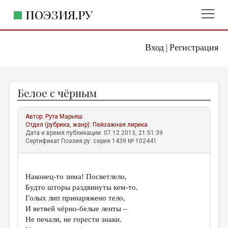
ПОЭЗИЯ.РУ
Вход
Регистрация
ГЛАВНОЕ МЕНЮ
|
ПОЭЗИЯ.РУ
ИЗДАТЕЛЬСТВО
Белое с чёрным
ЖАНРЫ
АВТОРЫ
Автор:
Рута Марьяш
Отдел (рубрика, жанр):
Пейзажная лирика
КОММЕНТАРИИ
Дата и время публикации: 07.12.2013, 21:51:39
Сертификат Поэзия.ру: серия 1439 № 102441
ЛИТСАЛОН
НОВОСТИ
Наконец-то зима! Посветлело,
ПРАВИЛА САЙТА
Будто шторы раздвинуты кем-то.
Голых лип принаряжено тело,
И ветвей чёрно-белые ленты –
ОТДЕЛЫ И РУБРИКИ
Не печали, не горести знаки.
ИЗБРАННОЕ