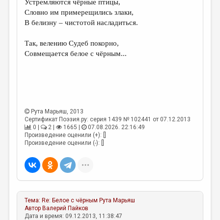
Устремляются чёрные птицы,
Словно им примерещились злаки,
ДАЙДЖЕСТ
В белизну – чистотой насладиться.
ПРОИЗВЕДЕНИЯ
Так, велению Судеб покорно,
ПЕРЕВОДЫ
Совмещается белое с чёрным...
КОНКУРСЫ
ДЕТСКАЯ КОМНАТА
КНИЖНАЯ ПОЛКА
Рута Марьяш
, 2013
ОБЗОР ЛИТЕРАТУРЫ
Сертификат Поэзия.ру: серия 1439 № 102441 от 07.12.2013
0 |
2 |
1665 |
07.08.2026. 22:16:49
СТРАНИЦЫ ПАМЯТИ
Произведение оценили (+): []
Произведение оценили (-): []
ОБЪЯВЛЕНИЯ
КОЛОНКА РЕДАКТОРА
РЕДКОЛЛЕГИЯ
Тема:
Re: Белое с чёрным
Рута Марьяш
ОТ РЕДАКЦИИ
Автор
Валерий Пайков
Дата и время: 09.12.2013, 11:38:47