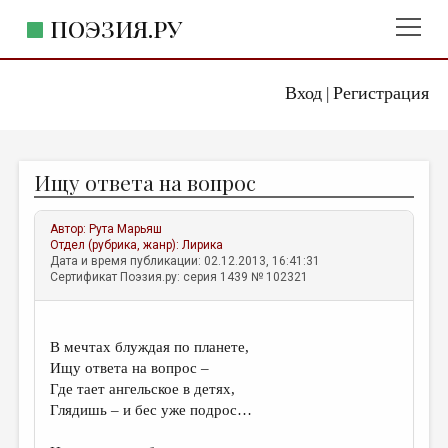
ПОЭЗИЯ.РУ
Вход
Регистрация
ГЛАВНОЕ МЕНЮ
|
ПОЭЗИЯ.РУ
ИЗДАТЕЛЬСТВО
Ищу ответа на вопрос
ЖАНРЫ
АВТОРЫ
Автор:
Рута Марьяш
Отдел (рубрика, жанр):
Лирика
КОММЕНТАРИИ
Дата и время публикации: 02.12.2013, 16:41:31
Сертификат Поэзия.ру: серия 1439 № 102321
ЛИТСАЛОН
НОВОСТИ
В мечтах блуждая по планете,
ПРАВИЛА САЙТА
Ищу ответа на вопрос –
Где тает ангельское в детях,
Глядишь – и бес уже подрос…
ОТДЕЛЫ И РУБРИКИ
ИЗБРАННОЕ