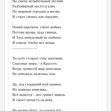
На смену колыбельным песням
Разбойничий несётся клич
ДАЙДЖЕСТ
По мирным городам и весям,
ПРОИЗВЕДЕНИЯ
И страх сковал, как паралич.
ПЕРЕВОДЫ
Покой нарушен, тлеют войны,
Потоки крови, град свинца,
КОНКУРСЫ
И Тать неведомый не пойман,
ДЕТСКАЯ КОМНАТА
И пляске Злобы нет конца.
.........................
КНИЖНАЯ ПОЛКА
Ты хоть стократ себе напомни:
ОБЗОР ЛИТЕРАТУРЫ
Спасенье мира – в Красоте,
СТРАНИЦЫ ПАМЯТИ
Когда тревогой мир наполнен,
Не избежать нелегких тем.
ОБЪЯВЛЕНИЯ
Да, ход суждений мой наивен,
КОЛОНКА РЕДАКТОРА
Их новизна невелика,
Всё кажется – вот грянет ливень
РЕДКОЛЛЕГИЯ
И смоет нечисть на века.
ОТ РЕДАКЦИИ
Но может быть, за строки эти