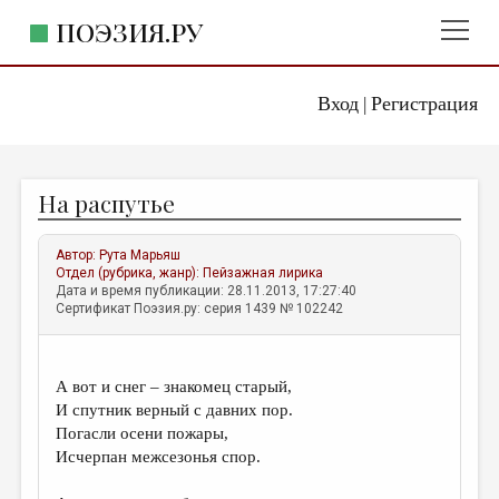
ПОЭЗИЯ.РУ
Вход
Регистрация
ГЛАВНОЕ МЕНЮ
|
ПОЭЗИЯ.РУ
ИЗДАТЕЛЬСТВО
На распутье
ЖАНРЫ
АВТОРЫ
Автор:
Рута Марьяш
Отдел (рубрика, жанр):
Пейзажная лирика
КОММЕНТАРИИ
Дата и время публикации: 28.11.2013, 17:27:40
Сертификат Поэзия.ру: серия 1439 № 102242
ЛИТСАЛОН
НОВОСТИ
А вот и снег – знакомец старый,
ПРАВИЛА САЙТА
И спутник верный с давних пор.
Погасли осени пожары,
Исчерпан межсезонья спор.
ОТДЕЛЫ И РУБРИКИ
ИЗБРАННОЕ