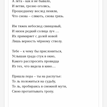
А лета - как и не бывало,
И ветви, грозно оголясь,
ДАЙДЖЕСТ
Прошедшему вослед пеняли,
ПРОИЗВЕДЕНИЯ
Что снова – слякоть, снова грязь.
ПЕРЕВОДЫ
Им тяжек небосвод свинцовый,
И низок редкий солнца луч …
КОНКУРСЫ
Их примиряет с долей новой
ДЕТСКАЯ КОМНАТА
Лишь верность чёрному стволу.
КНИЖНАЯ ПОЛКА
Тебе – к чему бы прислониться,
Услышав града стук в окно,
ОБЗОР ЛИТЕРАТУРЫ
Какого расспросить провидца
СТРАНИЦЫ ПАМЯТИ
Из тех, что видела в кино…
ОБЪЯВЛЕНИЯ
Пришла пора – ты на распутье:
То ль положиться на судьбу,
КОЛОНКА РЕДАКТОРА
То ль, пробираясь в снежной мути,
Свою протаптывать тропу.
РЕДКОЛЛЕГИЯ
ОТ РЕДАКЦИИ