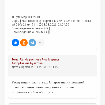
МАЛАЯ ПРОЗА
ЭССЕИСТИКА
Рута Марьяш
, 2013
ЛИТЕРАТУРОВЕДЕНИЕ
Сертификат Поэзия.ру: серия 1439 № 102242 от 28.11.2013
0 |
2 |
1711 |
08.08.2026. 21:04:50
КУЛЬТУРОВЕДЕНИЕ
Произведение оценили (+): []
Произведение оценили (-): []
ПУБЛИЦИСТИКА
РЕЦЕНЗИРОВАНИЕ
ЦИКЛЫ ПУБЛИКАЦИЙ
ТРЕДИАКОВСКИЙ
Тема:
Re: На распутье
Рута Марьяш
Автор
Галина Булатова
МЕДИА
Дата и время: 29.11.2013, 16:11:22
ВКОНТАКТЕ
Распутица и распутье... Очарована интонацией
стихотворения, по-моему очень хорошо
получилось. Спасибо, Рута!