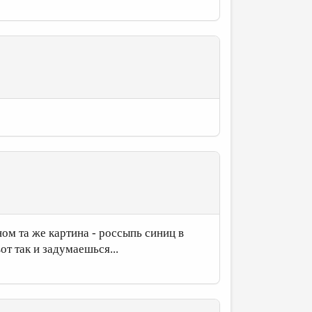
ном та же картина - россыпь синиц в
от так и задумаешься...