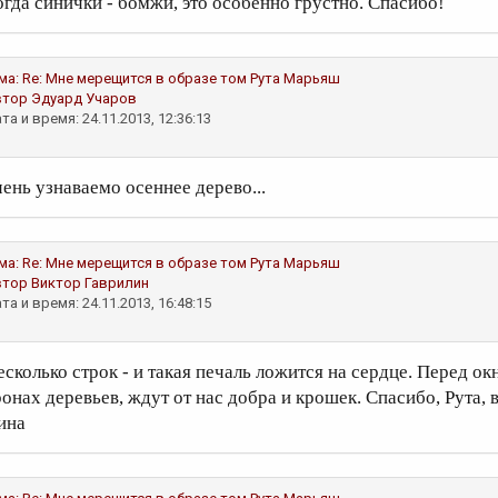
огда синички - бомжи, это особенно грустно. Спасибо!
ма:
Re: Мне мерещится в образе том
Рута Марьяш
втор
Эдуард Учаров
та и время: 24.11.2013, 12:36:13
чень узнаваемо осеннее дерево...
ма:
Re: Мне мерещится в образе том
Рута Марьяш
втор
Виктор Гаврилин
та и время: 24.11.2013, 16:48:15
есколько строк - и такая печаль ложится на сердце. Перед ок
ронах деревьев, ждут от нас добра и крошек. Спасибо, Рута, в
ина