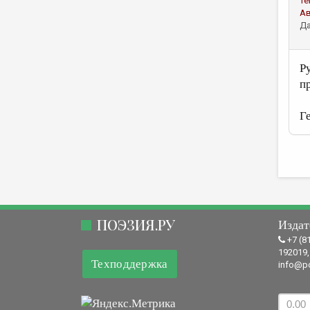
Те
А
Да
Р
п
Г
ПОЭЗИЯ.РУ
Издат
+7 (8
192019,
Техподдержка
info@po