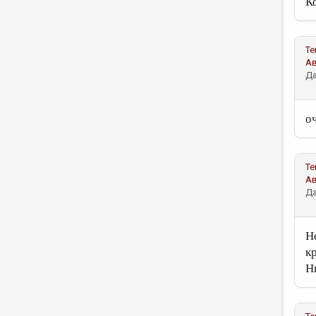
К
Те
А
Да
о
Те
А
Да
Н
к
Н