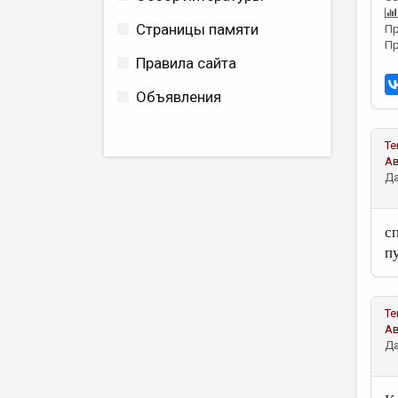
Страницы памяти
Пр
Пр
Правила сайта
Объявления
Те
А
Да
с
п
Те
А
Да