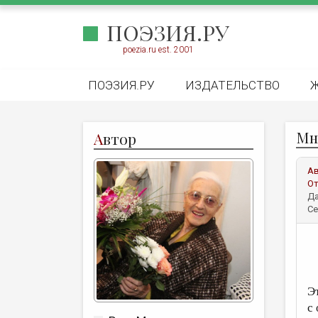
ПОЭЗИЯ.РУ
poezia.ru est. 2001
ПОЭЗИЯ.РУ
ИЗДАТЕЛЬСТВО
Мн
А
втор
А
От
Да
Се
Эт
с