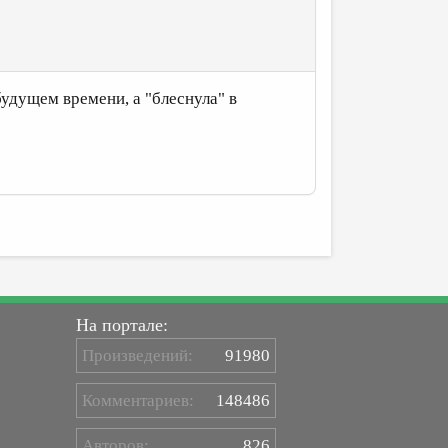
будущем времени, а "блеснула" в
На портале:
Произведений:
91980
Комментариев:
148486
Авторов:
826