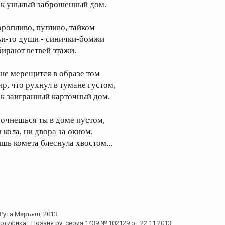
ак унылый заброшенный дом.
оропливо, пугливо, тайком
ьи-то души - синички-бомжи
бирают ветвей этажи.
не мерещится в образе том
ир, что рухнул в тумане густом,
ак заигранный карточный дом.
 очнешься ты в доме пустом,
 кола, ни двора за окном,
ишь комета блеснула хвостом...
Рута Марьяш
, 2013
ртификат Поэзия.ру: серия 1439 № 102129 от 22.11.2013