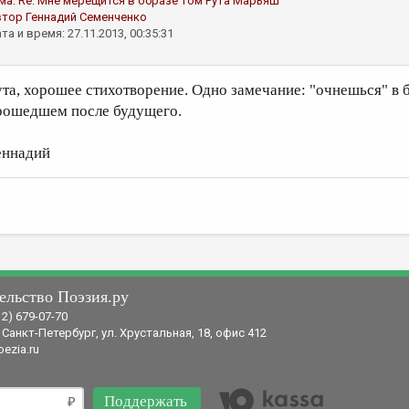
ма:
Re: Мне мерещится в образе том
Рута Марьяш
втор
Геннадий Семенченко
та и время: 27.11.2013, 00:35:31
ута, хорошее стихотворение. Одно замечание: "очнешься" в 
рошедшем после будущего.
еннадий
ельство Поэзия.ру
12) 679-07-70
 Санкт-Петербург, ул. Хрустальная, 18, офис 412
ezia.ru
Поддержать