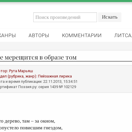
ЖАНРЫ
АВТОРЫ
КОММЕНТАРИИ
ЛИТСА
е мерещится в образе том
втор:
Рута Марьяш
дел (рубрика, жанр):
Пейзажная лирика
та и время публикации: 22.11.2013, 15:34:51
ртификат Поэзия.ру: серия 1439 № 102129
о дерево, там – за окном,
 опустело повисшим гнездом,