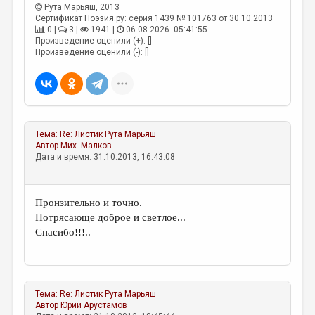
МАЛАЯ ПРОЗА
Рута Марьяш
, 2013
Сертификат Поэзия.ру: серия 1439 № 101763 от 30.10.2013
ЭССЕИСТИКА
0 |
3 |
1941 |
06.08.2026. 05:41:55
Произведение оценили (+): []
ЛИТЕРАТУРОВЕДЕНИЕ
Произведение оценили (-): []
КУЛЬТУРОВЕДЕНИЕ
ПУБЛИЦИСТИКА
РЕЦЕНЗИРОВАНИЕ
Тема:
Re: Листик
Рута Марьяш
Автор
Мих. Малков
ЦИКЛЫ ПУБЛИКАЦИЙ
Дата и время: 31.10.2013, 16:43:08
ТРЕДИАКОВСКИЙ
МЕДИА
Пронзительно и точно.
Потрясающе доброе и светлое...
ВКОНТАКТЕ
Спасибо!!!..
Тема:
Re: Листик
Рута Марьяш
Автор
Юрий Арустамов