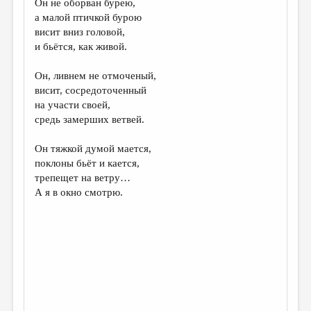
Он не оборван бурею,
а малой птичкой бурою
ДАЙДЖЕСТ
висит вниз головой,
ПРОИЗВЕДЕНИЯ
и бьётся, как живой.
ПЕРЕВОДЫ
Он, ливнем не отмоченый,
висит, сосредоточенный
КОНКУРСЫ
на участи своей,
ДЕТСКАЯ КОМНАТА
средь замерших ветвей.
КНИЖНАЯ ПОЛКА
Он тяжкой думой мается,
поклоны бьёт и кается,
ОБЗОР ЛИТЕРАТУРЫ
трепещет на ветру…
СТРАНИЦЫ ПАМЯТИ
А я в окно смотрю.
ОБЪЯВЛЕНИЯ
КОЛОНКА РЕДАКТОРА
РЕДКОЛЛЕГИЯ
ОТ РЕДАКЦИИ