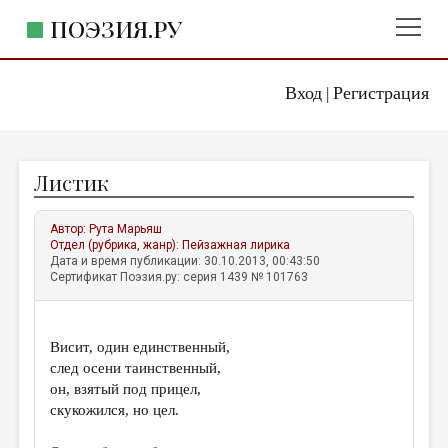
ПОЭЗИЯ.РУ
Вход
Регистрация
ГЛАВНОЕ МЕНЮ
|
ПОЭЗИЯ.РУ
ИЗДАТЕЛЬСТВО
Листик
ЖАНРЫ
АВТОРЫ
Автор:
Рута Марьяш
Отдел (рубрика, жанр):
Пейзажная лирика
КОММЕНТАРИИ
Дата и время публикации: 30.10.2013, 00:43:50
Сертификат Поэзия.ру: серия 1439 № 101763
ЛИТСАЛОН
НОВОСТИ
Висит, один единственный,
ПРАВИЛА САЙТА
след осени таинственный,
он, взятый под прицел,
скукожился, но цел.
ОТДЕЛЫ И РУБРИКИ
ИЗБРАННОЕ