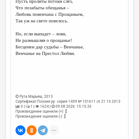
Пусть пролиты потоки слёз,
Что позабыты обещанья –
ДАЙДЖЕСТ
Любовь повенчана с Прощаньем,
ПРОИЗВЕДЕНИЯ
Так уж на свете повелось.
ПЕРЕВОДЫ
Но, если выпадет – лови,
Не размышляя о прощанье!
КОНКУРСЫ
Бесценен дар судьбы – Венчанье,
ДЕТСКАЯ КОМНАТА
Венчанье на Престол Любви.
КНИЖНАЯ ПОЛКА
ОБЗОР ЛИТЕРАТУРЫ
СТРАНИЦЫ ПАМЯТИ
ОБЪЯВЛЕНИЯ
Рута Марьяш
, 2013
Сертификат Поэзия.ру: серия 1439 № 101611 от 21.10.2013
0 |
1 |
1624 |
09.08.2026. 15:15:26
КОЛОНКА РЕДАКТОРА
Произведение оценили (+): []
Произведение оценили (-): []
РЕДКОЛЛЕГИЯ
ОТ РЕДАКЦИИ