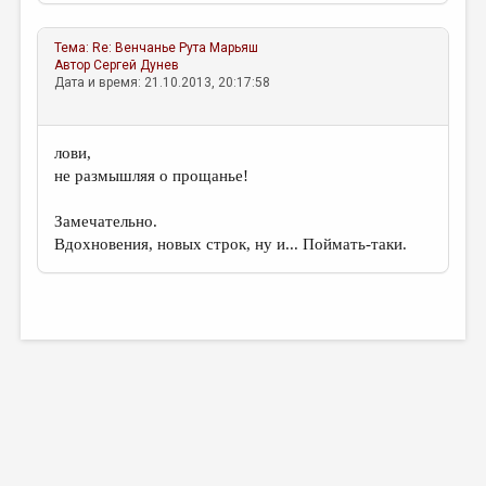
МАЛАЯ ПРОЗА
ЭССЕИСТИКА
Тема:
Re: Венчанье
Рута Марьяш
Автор
Сергей Дунев
ЛИТЕРАТУРОВЕДЕНИЕ
Дата и время: 21.10.2013, 20:17:58
КУЛЬТУРОВЕДЕНИЕ
лови,
ПУБЛИЦИСТИКА
не размышляя о прощанье!
РЕЦЕНЗИРОВАНИЕ
Замечательно.
ЦИКЛЫ ПУБЛИКАЦИЙ
Вдохновения, новых строк, ну и... Поймать-таки.
ТРЕДИАКОВСКИЙ
МЕДИА
ВКОНТАКТЕ