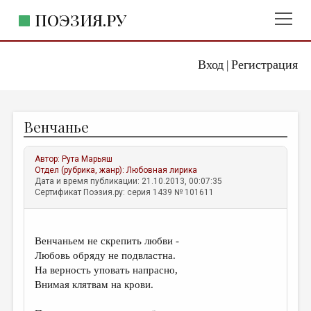
ПОЭЗИЯ.РУ
Вход
Регистрация
ГЛАВНОЕ МЕНЮ
|
ПОЭЗИЯ.РУ
ИЗДАТЕЛЬСТВО
Венчанье
ЖАНРЫ
АВТОРЫ
Автор:
Рута Марьяш
Отдел (рубрика, жанр):
Любовная лирика
КОММЕНТАРИИ
Дата и время публикации: 21.10.2013, 00:07:35
Сертификат Поэзия.ру: серия 1439 № 101611
ЛИТСАЛОН
НОВОСТИ
Венчаньем не скрепить любви -
ПРАВИЛА САЙТА
Любовь обряду не подвластна.
На верность уповать напрасно,
Внимая клятвам на крови.
ОТДЕЛЫ И РУБРИКИ
ИЗБРАННОЕ