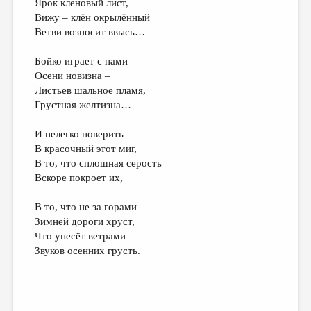
Ярок кленовый лист,
Вижу – клён окрылённый
ДАЙДЖЕСТ
Ветви возносит ввысь…
ПРОИЗВЕДЕНИЯ
Бойко играет с нами
ПЕРЕВОДЫ
Осени новизна –
Листьев шальное пламя,
КОНКУРСЫ
Грустная желтизна…
ДЕТСКАЯ КОМНАТА
И нелегко поверить
КНИЖНАЯ ПОЛКА
В красочный этот миг,
В то, что сплошная серость
ОБЗОР ЛИТЕРАТУРЫ
Вскоре покроет их,
СТРАНИЦЫ ПАМЯТИ
В то, что не за горами
ОБЪЯВЛЕНИЯ
Зимней дороги хруст,
Что унесёт ветрами
КОЛОНКА РЕДАКТОРА
Звуков осенних грусть.
РЕДКОЛЛЕГИЯ
ОТ РЕДАКЦИИ