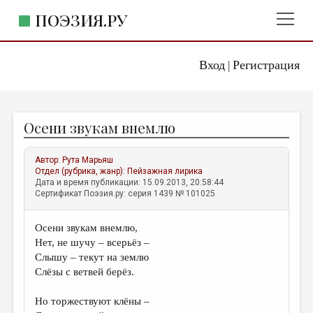
ПОЭЗИЯ.РУ
Вход
Регистрация
ГЛАВНОЕ МЕНЮ
|
ПОЭЗИЯ.РУ
ИЗДАТЕЛЬСТВО
Осени звукам внемлю
ЖАНРЫ
АВТОРЫ
Автор:
Рута Марьяш
Отдел (рубрика, жанр):
Пейзажная лирика
КОММЕНТАРИИ
Дата и время публикации: 15.09.2013, 20:58:44
Сертификат Поэзия.ру: серия 1439 № 101025
ЛИТСАЛОН
Осени звукам внемлю,
НОВОСТИ
Нет, не шучу – всерьёз –
ПРАВИЛА САЙТА
Слышу – текут на землю
Слёзы с ветвей берёз.
ОТДЕЛЫ И РУБРИКИ
Но торжествуют клёны –
ИЗБРАННОЕ