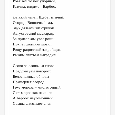
Роет землю пес упорный,
Кличка, видимо,- Барбос.
ДАЙДЖЕСТ
ПРОИЗВЕДЕНИЯ
Детский лепет. Щебет птичий.
Огород. Вишневый сад.
ПЕРЕВОДЫ
Звук далекой электрички.
Августовский маскарад.
КОНКУРСЫ
За пригорком угол рощи
ДЕТСКАЯ КОМНАТА
Прячет холмики могил.
Рощу радостный закройщик
КНИЖНАЯ ПОЛКА
Рыжим платьем наградил.
ОБЗОР ЛИТЕРАТУРЫ
Слово за слово…и снова
СТРАНИЦЫ ПАМЯТИ
Предсказуем поворот:
Белоснежные обновы
ОБЪЯВЛЕНИЯ
Примеряет огород.
Груз мороза – многотонный.
КОЛОНКА РЕДАКТОРА
Лют мороз как печенег.
А Барбос неугомонный
РЕДКОЛЛЕГИЯ
С лапы слизывает снег.
ОТ РЕДАКЦИИ