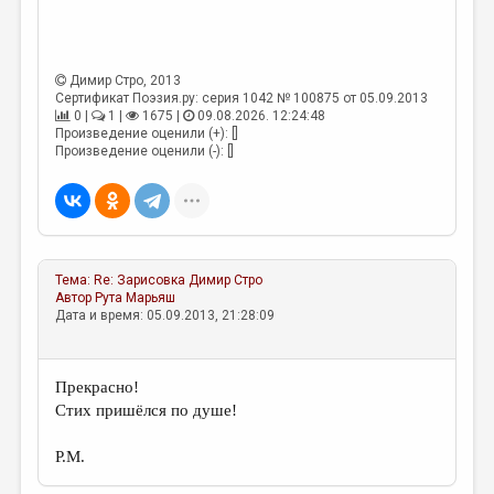
МАЛАЯ ПРОЗА
ЭССЕИСТИКА
Димир Стро
, 2013
ЛИТЕРАТУРОВЕДЕНИЕ
Сертификат Поэзия.ру: серия 1042 № 100875 от 05.09.2013
0 |
1 |
1675 |
09.08.2026. 12:24:48
КУЛЬТУРОВЕДЕНИЕ
Произведение оценили (+): []
Произведение оценили (-): []
ПУБЛИЦИСТИКА
РЕЦЕНЗИРОВАНИЕ
ЦИКЛЫ ПУБЛИКАЦИЙ
ТРЕДИАКОВСКИЙ
Тема:
Re: Зарисовка
Димир Стро
Автор
Рута Марьяш
МЕДИА
Дата и время: 05.09.2013, 21:28:09
ВКОНТАКТЕ
Прекрасно!
Стих пришёлся по душе!
Р.М.