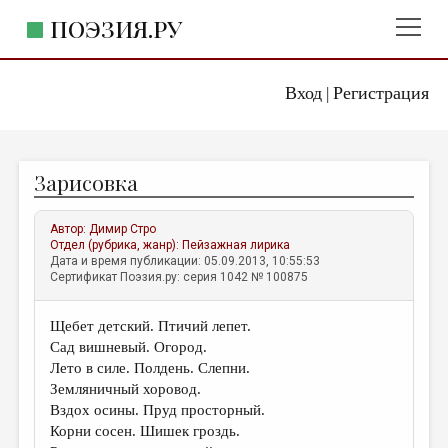
ПОЭЗИЯ.РУ
Вход
Регистрация
ГЛАВНОЕ МЕНЮ
|
ПОЭЗИЯ.РУ
ИЗДАТЕЛЬСТВО
Зарисовка
ЖАНРЫ
АВТОРЫ
Автор:
Димир Стро
Отдел (рубрика, жанр):
Пейзажная лирика
КОММЕНТАРИИ
Дата и время публикации: 05.09.2013, 10:55:53
Сертификат Поэзия.ру: серия 1042 № 100875
ЛИТСАЛОН
Щебет детский. Птичий лепет.
НОВОСТИ
Сад вишневый. Огород.
ПРАВИЛА САЙТА
Лето в силе. Полдень. Слепни.
Земляничный хоровод.
Вздох осины. Пруд просторный.
ОТДЕЛЫ И РУБРИКИ
Корни сосен. Шишек гроздь.
ИЗБРАННОЕ