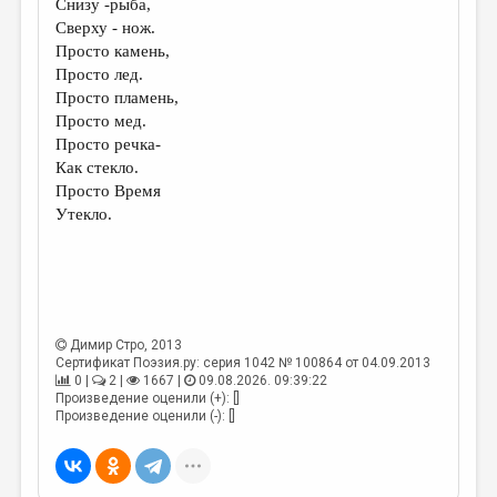
Снизу -рыба,
Сверху - нож.
ДАЙДЖЕСТ
Просто камень,
ПРОИЗВЕДЕНИЯ
Просто лед.
Просто пламень,
ПЕРЕВОДЫ
Просто мед.
Просто речка-
КОНКУРСЫ
Как стекло.
ДЕТСКАЯ КОМНАТА
Просто Время
Утекло.
КНИЖНАЯ ПОЛКА
ОБЗОР ЛИТЕРАТУРЫ
СТРАНИЦЫ ПАМЯТИ
ОБЪЯВЛЕНИЯ
Димир Стро
, 2013
Сертификат Поэзия.ру: серия 1042 № 100864 от 04.09.2013
0 |
2 |
1667 |
09.08.2026. 09:39:22
КОЛОНКА РЕДАКТОРА
Произведение оценили (+): []
Произведение оценили (-): []
РЕДКОЛЛЕГИЯ
ОТ РЕДАКЦИИ