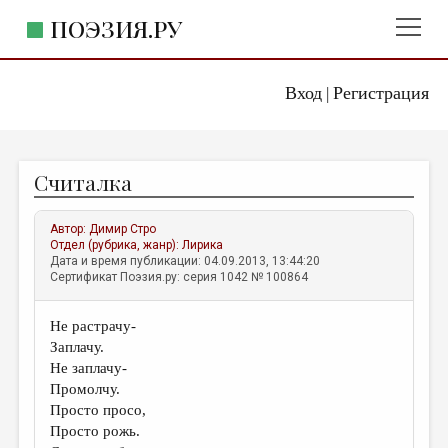
ПОЭЗИЯ.РУ
Вход
Регистрация
ГЛАВНОЕ МЕНЮ
|
ПОЭЗИЯ.РУ
ИЗДАТЕЛЬСТВО
Считалка
ЖАНРЫ
АВТОРЫ
Автор:
Димир Стро
Отдел (рубрика, жанр):
Лирика
КОММЕНТАРИИ
Дата и время публикации: 04.09.2013, 13:44:20
Сертификат Поэзия.ру: серия 1042 № 100864
ЛИТСАЛОН
Не растрачу-
НОВОСТИ
Заплачу.
ПРАВИЛА САЙТА
Не заплачу-
Промолчу.
Просто просо,
ОТДЕЛЫ И РУБРИКИ
Просто рожь.
ИЗБРАННОЕ