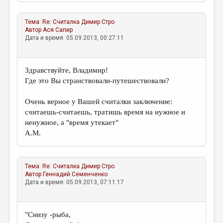
МАЛАЯ ПРОЗА
ЭССЕИСТИКА
Тема:
Re: Считалка
Димир Стро
Автор
Ася Сапир
ЛИТЕРАТУРОВЕДЕНИЕ
Дата и время: 05.09.2013, 00:27:11
КУЛЬТУРОВЕДЕНИЕ
Здравствуйте, Владимир!
ПУБЛИЦИСТИКА
Где это Вы странствовали-путешествовали?
РЕЦЕНЗИРОВАНИЕ
Очень верное у Вашей считалки заключение:
ЦИКЛЫ ПУБЛИКАЦИЙ
считаешь-считаешь, тратишь время на нужное и
ненужное, а "время утекает"
ТРЕДИАКОВСКИЙ
А.М.
МЕДИА
ВКОНТАКТЕ
Тема:
Re: Считалка
Димир Стро
Автор
Геннадий Семенченко
Дата и время: 05.09.2013, 07:11:17
"Снизу -рыба,