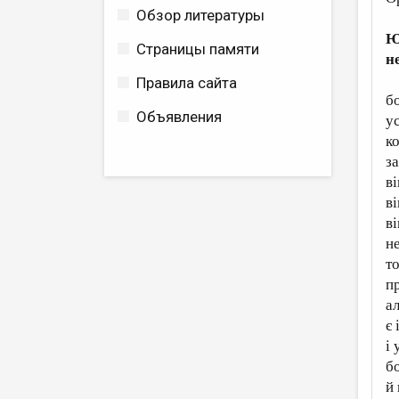
Обзор литературы
Ю
Страницы памяти
н
Правила сайта
б
Объявления
у
ко
за
ві
в
ві
н
т
п
ал
є 
і
б
й