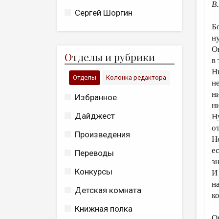
В
Сергей Шоргин
Б
ну
Он
О
тделы и рубрики
в 
Н
Отделы
Колонка редактора
не
н
Избранное
н
Дайджест
Ну
о
Произведения
Н
е
Переводы
зн
Конкурсы
И
н
Детская комната
к
Книжная полка
О