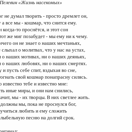
.Пелевин «Жизнь насекомых»
ог не думал творить - просто дремлет он,
 а все мы - кошмар, что снится ему.
 когда-то проснётся, и этот сон
тот же миг позабудет - мы ему ни к чему.
ичего он не знает о наших мечтаньях,
 слыхал о молитвах, что у нас на устах,
и о наших мотивах, ни о наших деяньях,
и о наших любовях, ни о наших смертях.
 и пусть себе спит, вздыхая во сне,
тогнать свой кошмар понапрасну силясь.
о известно тебе и известно мне:
сть иные миры, и они нам снились,
ачит, мы - их творцы. В них светлее жить.
 должны мы, пока не проснулся бог,
аучиться любить и ему сложить
олыбельную песню на долгий срок.
ригинал: