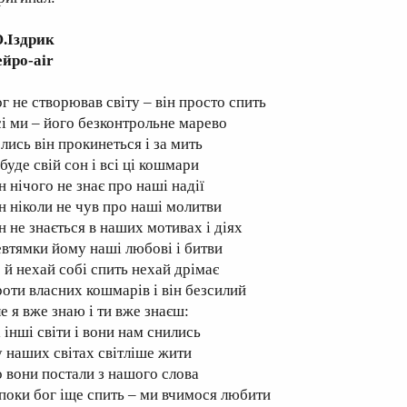
.Iздрик
ейро-air
ог не створював світу – він просто спить
сі ми – його безконтрольне марево
лись він прокинеться і за мить
буде свій сон і всі ці кошмари
н нічого не знає про наші надії
ін ніколи не чув про наші молитви
н не знається в наших мотивах і діях
евтямки йому наші любові і битви
о й нехай собі спить нехай дрімає
роти власних кошмарів і він безсилий
е я вже знаю і ти вже знаєш:
і інші світи і вони нам снились
 у наших світах світліше жити
о вони постали з нашого слова
 поки бог іще спить – ми вчимося любити