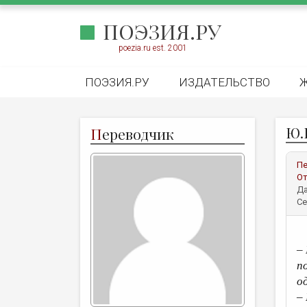
ПОЭЗИЯ.РУ
poezia.ru est. 2001
ПОЭЗИЯ.РУ
ИЗДАТЕЛЬСТВО
Ю.
П
ереводчик
Пе
От
Да
Се
–
п
од
–