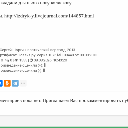
 складаєм для нього нову колискову
. http://izdryk-y.livejournal.com/144857.html
Сергей Шоргин
, поэтический перевод, 2013
ртификат Поэзия.ру: серия 1075 № 100448 от 08.08.2013
0 |
0 |
1555 |
08.08.2026. 10:43:20
оизведение оценили (+): []
оизведение оценили (-): []
ментариев пока нет. Приглашаем Вас прокомментировать пу