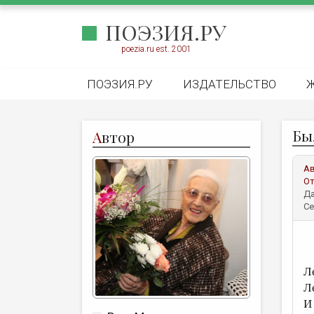
ПОЭЗИЯ.РУ
poezia.ru est. 2001
ПОЭЗИЯ.РУ
ИЗДАТЕЛЬСТВО
Бы
А
втор
А
От
Да
Се
Л
Л
И