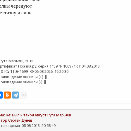
олны чередуют
елтизну и синь.
Рута Марьяш
, 2013
ртификат Поэзия.ру: серия 1439 № 100374 от 04.08.2013
0 |
1 |
1699 |
06.08.2026. 16:29:30
оизведение оценили (+): []
оизведение оценили (-): []
ма:
Re: Был и такой август
Рута Марьяш
втор
Сергей Дунев
та и время: 05.08.2013, 20:58:49