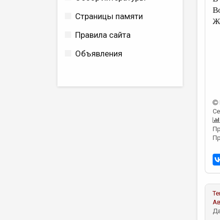
В
Страницы памяти
Ж
Правила сайта
Объявления
Се
Пр
Пр
Те
А
Да