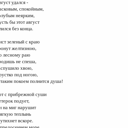
вгуст удался -
асковым, спокойным,
олубым неярким,
усть бы этот август
лился без конца.
ист зеленый с краю
ронут желтизною,
о лесному раю
родишь не спеша,
аспушило хвою,
рустко под ногою,
 таким покоем полнится душа!
от с прибрежной суши
етерок подует,
н на миг нарушит
ягкую теплынь
 утихнет вскоре.
 предосеннем море