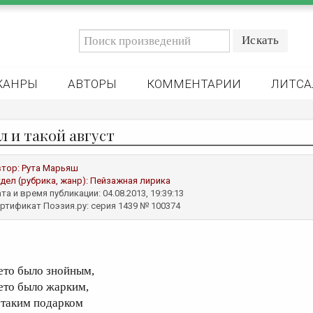
ЖАНРЫ
АВТОРЫ
КОММЕНТАРИИ
ЛИТСА
л и такой август
втор:
Рута Марьяш
дел (рубрика, жанр):
Пейзажная лирика
та и время публикации: 04.08.2013, 19:39:13
ртификат Поэзия.ру: серия 1439 № 100374
ето было знойным,
ето было жарким,
 таким подарком