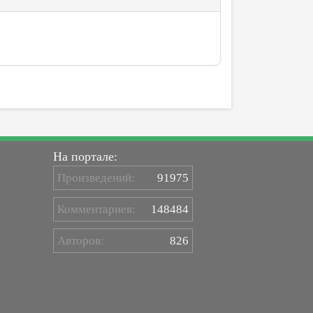
На портале:
Произведений:
91975
Комментариев:
148484
Авторов:
826