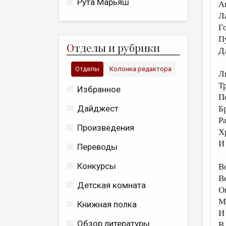
Рута Марьяш
А
Л
Г
П
О
тделы и рубрики
Д
Отделы
Колонка редактора
Л
Т
Избранное
П
Дайджест
Б
Р
Произведения
Х
И
Переводы
Конкурсы
В
В
Детская комната
О
М
Книжная полка
И
Обзор литературы
В