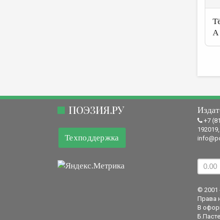
Т
А
ПОЭЗИЯ.РУ
Издат
+7 (8
192019,
Техподдержка
info@po
© 2001 
Права 
В офор
Б.Пасте