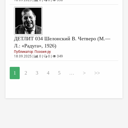
18.09.2025 |
0 |
0 |
338
ДЕТЛИТ 034 Шелонский В. Четверо (М.—
Л.: «Радуга», 1926)
Публикатор:
Поэзия.ру
18.09.2025 |
0 |
0 |
349
1
2
3
4
5
…
>
>>