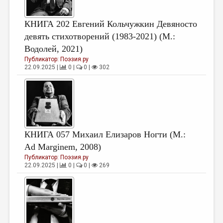
МАЛАЯ ПРОЗА
ЭССЕИСТИКА
КНИГА 202 Евгений Кольчужкин Девяносто
девять стихотворений (1983-2021) (М.:
ЛИТЕРАТУРОВЕДЕНИЕ
Водолей, 2021)
КУЛЬТУРОВЕДЕНИЕ
Публикатор:
Поэзия.ру
22.09.2025 |
0 |
0 |
302
ПУБЛИЦИСТИКА
РЕЦЕНЗИРОВАНИЕ
ЦИКЛЫ ПУБЛИКАЦИЙ
ТРЕДИАКОВСКИЙ
КНИГА 057 Михаил Елизаров Ногти (М.:
МЕДИА
Ad Marginem, 2008)
Публикатор:
Поэзия.ру
ВКОНТАКТЕ
22.09.2025 |
0 |
0 |
269