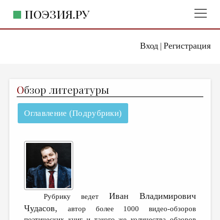
ПОЭЗИЯ.РУ
Вход
Регистрация
ГЛАВНОЕ МЕНЮ
|
ПОЭЗИЯ.РУ
ИЗДАТЕЛЬСТВО
О
бзор литературы
ЖАНРЫ
АВТОРЫ
Оглавление (Подрубрики)
КОММЕНТАРИИ
ЛИТСАЛОН
НОВОСТИ
ПРАВИЛА САЙТА
Иван Владимирович
Рубрику ведет
ОТДЕЛЫ И РУБРИКИ
Чудасов,
автор более 1000 видео-обзоров
ИЗБРАННОЕ
поэтических книг и такого же количества обзоров