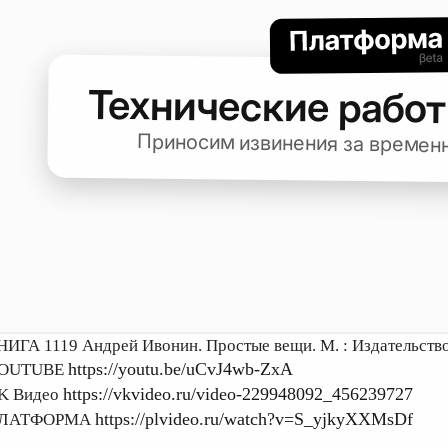
НИГА 1119 Андрей Ивонин. Простые вещи. М. : Издательство
https://youtu.be/uCvJ4wb-ZxA
OUTUBE
https://vkvideo.ru/video-229948092_456239727
K Видео
https://plvideo.ru/watch?v=S_yjkyXXMsDf
ЛАТФОРМА