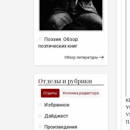
Поэзия. Обзор
поэтических книг
Обзор литературы
О
тделы и рубрики
Отделы
Колонка редактора
К
Избранное
Y
V
Дайджест
П
Произведения