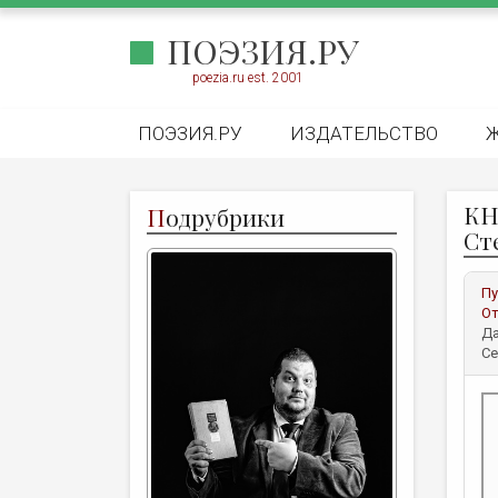
ПОЭЗИЯ.РУ
poezia.ru est. 2001
ПОЭЗИЯ.РУ
ИЗДАТЕЛЬСТВО
КН
П
одрубрики
Сте
Пу
От
Да
Се