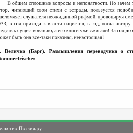
В общем сплошные вопросы и непонятности. Но зачем т
втор, читающий свои стихи с эстрады, пользуется подоб
шеломляет слушателя неожиданной рифмой, провоцируя смех.
933, в год прихода к власти нацистов, в год, когда автору
редств к существованию, а его книги уже сжигали! 3а год до 
ожет быть она все-таки показная, ненастоящая?
. Величко (Барг). Размышления переводчика о ст
Sommerfrische»
ельство Поэзия.ру