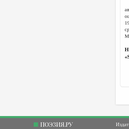
а
о
1
с
М
Н
«
ПОЭЗИЯ.РУ
Издат