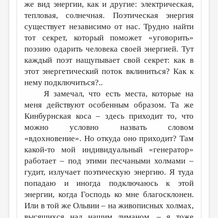
МАЛАЯ ПРОЗА
же вид энергии, как и другие: электрическая,
тепловая, солнечная. Поэтическая энергия
ЭССЕИСТИКА
существует независимо от нас. Трудно найти
ЛИТЕРАТУРОВЕДЕНИЕ
тот секрет, который поможет «уговорить»
поэзию одарить человека своей энергией. Тут
КУЛЬТУРОВЕДЕНИЕ
каждый поэт нащупывает свой секрет: как в
этот энергетический поток вклиниться? Как к
ПУБЛИЦИСТИКА
нему подключиться?..
РЕЦЕНЗИРОВАНИЕ
Я замечал, что есть места, которые на
меня действуют особенным образом. Та же
ЦИКЛЫ ПУБЛИКАЦИЙ
Кинбурнская коса – здесь приходит то, что
ТРЕДИАКОВСКИЙ
можно условно назвать словом
«вдохновение». Но откуда оно приходит? Там
МЕДИА
какой-то мой индивидуальный «генератор»
ВКОНТАКТЕ
работает – под этими песчаными холмами –
гудит, излучает поэтическую энергию. Я туда
попадаю и иногда подключаюсь к этой
энергии, когда Господь ко мне благосклонен.
Или в той же Ольвии – на живописных холмах,
высящихся над нашим лиманом, – я тоже