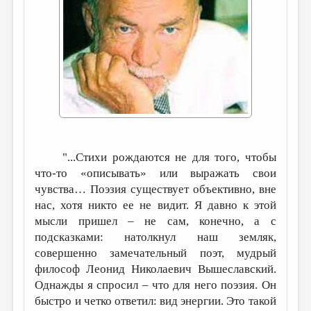
ДАЙДЖЕСТ
ПРОИЗВЕДЕНИЯ
ПЕРЕВОДЫ
КОНКУРСЫ
ДЕТСКАЯ КОМНАТА
КНИЖНАЯ ПОЛКА
"...Стихи рождаются не для того, чтобы
ОБЗОР ЛИТЕРАТУРЫ
что-то «описывать» или выражать свои
чувства… Поэзия существует объективно, вне
СТРАНИЦЫ ПАМЯТИ
нас, хотя никто ее не видит. Я давно к этой
ОБЪЯВЛЕНИЯ
мысли пришел – не сам, конечно, а с
подсказками: натолкнул наш земляк,
КОЛОНКА РЕДАКТОРА
совершенно замечательный поэт, мудрый
РЕДКОЛЛЕГИЯ
философ Леонид Николаевич Вышеславский.
Однажды я спросил – что для него поэзия. Он
ОТ РЕДАКЦИИ
быстро и четко ответил: вид энергии. Это такой