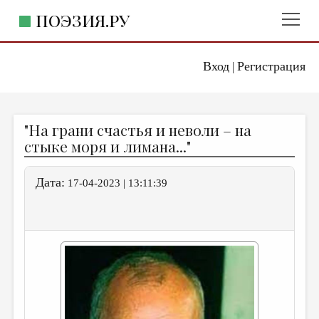
ПОЭЗИЯ.РУ
Вход
Регистрация
ГЛАВНОЕ МЕНЮ
|
ПОЭЗИЯ.РУ
ИЗДАТЕЛЬСТВО
"На грани счастья и неволи – на
ЖАНРЫ
стыке моря и лимана..."
АВТОРЫ
Дата:
17-04-2023 | 13:11:39
КОММЕНТАРИИ
ЛИТСАЛОН
НОВОСТИ
ПРАВИЛА САЙТА
ОТДЕЛЫ И РУБРИКИ
ИЗБРАННОЕ