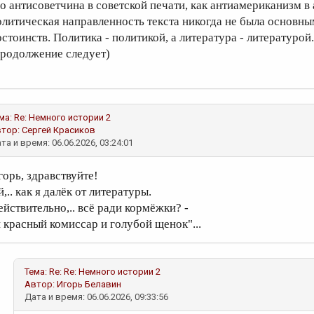
но антисоветчина в советской печати, как антиамериканизм в 
олитическая направленность текста никогда не была основны
остоинств. Политика - политикой, а литература - литературой.
продолжение следует)
ма: Re: Немного истории 2
втор:
Сергей Красиков
та и время: 06.06.2026, 03:24:01
горь, здравствуйте!
,.. как я далёк от литературы.
ействительно,.. всё ради кормёжки? -
и красный комиссар и голубой щенок"...
Тема: Re: Re: Немного истории 2
Автор:
Игорь Белавин
Дата и время: 06.06.2026, 09:33:56