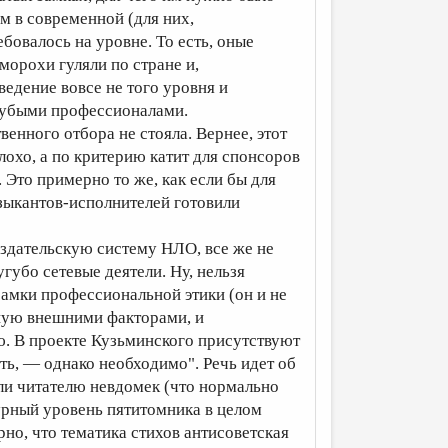
 в современной (для них,
овалось на уровне. То есть, оные
орохи гуляли по стране и,
ведение вовсе не того уровня и
угубыми профессионалами.
венного отбора не стояла. Вернее, этот
охо, а по критерию катит для спонсоров
. Это примерно то же, как если бы для
узыкантов-исполнителей готовили
здательскую систему НЛО, все же не
убо сетевые деятели. Ну, нельзя
рамки профессиональной этики (он и не
нную внешними факторами, и
ю. В проекте Кузьминского присутствуют
ить, — однако необходимо". Речь идет об
ли читателю невдомек (что нормально
урный уровень пятитомника в целом
рно, что тематика стихов антисоветская