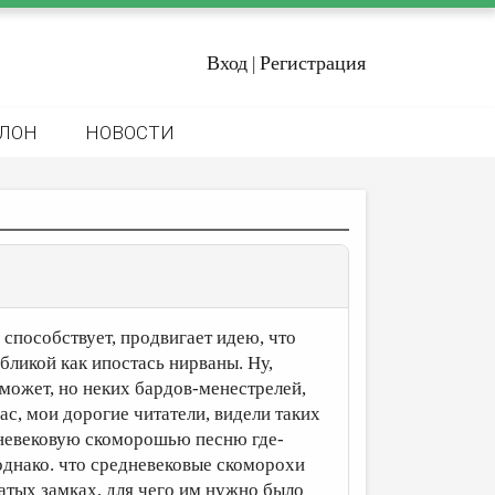
Вход
Регистрация
|
ЛОН
НОВОСТИ
 способствует, продвигает идею, что
ликой как ипостась нирваны. Ну,
 может, но неких бардов-менестрелей,
с, мои дорогие читатели, видели таких
невековую скоморошью песню где-
 однако. что средневековые скоморохи
атых замках, для чего им нужно было