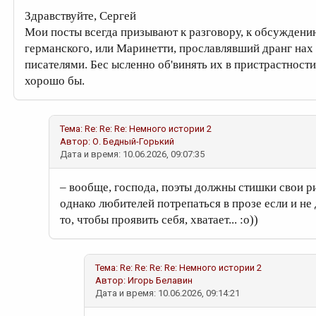
Здравствуйте, Сергей
Мои посты всегда призывают к разговору, к обсуждени
германского, или Маринетти, прославлявший дранг нах
писателями. Бес ысленно об'винять их в пристрастности
хорошо бы.
Тема: Re: Re: Re: Немного истории 2
Автор:
О. Бедный-Горький
Дата и время: 10.06.2026, 09:07:35
– вообще, господа, поэты должны стишки свои р
однако любителей потрепаться в прозе если и не
то, чтобы проявить себя, хватает... :о))
Тема: Re: Re: Re: Re: Немного истории 2
Автор:
Игорь Белавин
Дата и время: 10.06.2026, 09:14:21