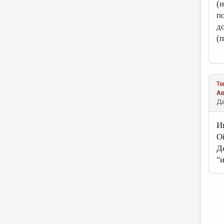
(
п
д
(
Те
А
Да
И
Ой
Д
"