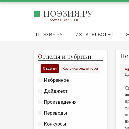
ПОЭЗИЯ.РУ
poezia.ru est. 2001
ПОЭЗИЯ.РУ
ИЗДАТЕЛЬСТВО
Не
О
тделы и рубрики
Отделы
Колонка редактора
А
Да
Избранное
С
Дайджест
л
п
Произведения
с
Переводы
п
н
Конкурсы
м