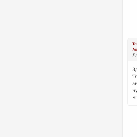
Те
А
Да
З
Т
а
н
Ч