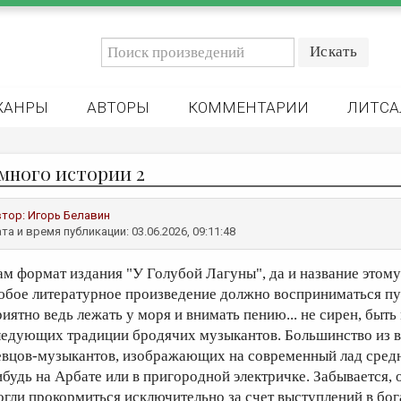
ЖАНРЫ
АВТОРЫ
КОММЕНТАРИИ
ЛИТСА
много истории 2
втор:
Игорь Белавин
та и время публикации: 03.06.2026, 09:11:48
ам формат издания "У Голубой Лагуны", да и название этому
юбое литературное произведение должно восприниматься пуб
риятно ведь лежать у моря и внимать пению... не сирен, быть
ледующих традиции бродячих музыкантов. Большинство из ва
евцов-музыкантов, изображающих на современный лад сред
ибудь на Арбате или в пригородной электричке. Забывается,
огли прокормиться исключительно за счет выступлений в бог