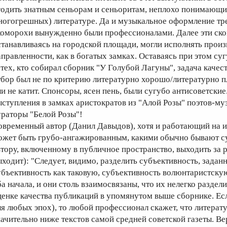
годить знатным сеньорам и сеньоритам, неплохо понимающим
ногогрешных) литературе. Да и музыкальное оформление треб
коморохи вынужденно были профессионалами. Далее эти ском
станавливаясь на городской площади, могли исполнять произ
аправленности, как в богатых замках. Оставаясь при этом с
 тех, кто собирал сборник "У Голубой Лагуны", задача качест
тбор был не по критерию литературно хорошо/литературно пл
ли не катит. Спонсоры, ясен пень, были сугубо антисоветские
ыступления в замках аристократов из "Алой Розы" поэтов-м
ураторы "Белой Розы"!
овременный автор (Данил Давыдов), хотя и работающий на и
ожет быть грубо-ангажированным, какими обычно бывают суг
втору, включенному в публичное пространство, выходить за 
ыходит): "Следует, видимо, разделить субъективность, зада
убъективность как таковую, субъективность волюнтаристску
ба начала, и они столь взаимосвязаны, что их нелегко раздел
ценке качества публикаций в упомянутом выше сборнике. Ес
ля любых эпох), то любой профессионал скажет, что литерат
начительно ниже текстов самой средней советской газеты. Ве