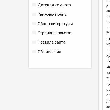
у
Детская комната
м
Книжная полка
с
о
Обзор литературы
н
Страницы памяти
У
о
Правила сайта
и
в
Объявления
к
С
м
а
в
с
о
о
д
з