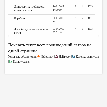
МАЛАЯ ПРОЗА
Лишь сорняк пробивается
14-01-2017
0
1
1379
ЭССЕИСТИКА
14:39:59
сквозь асфальт...
ЛИТЕРАТУРОВЕДЕНИЕ
Кораблик.
30-04-2016
3
5
1614
10:12:31
КУЛЬТУРОВЕДЕНИЕ
Жан-Клод уважает простую
07-06-2016
4
1
1523
23:34:40
жизнь...
ПУБЛИЦИСТИКА
РЕЦЕНЗИРОВАНИЕ
Показать текст всех произведений автора на
одной странице
ЦИКЛЫ ПУБЛИКАЦИЙ
Условные обозначения:
Избранное |
Дайджест |
Колонка редактора
ТРЕДИАКОВСКИЙ
|
Иллюстрация
МЕДИА
ВКОНТАКТЕ