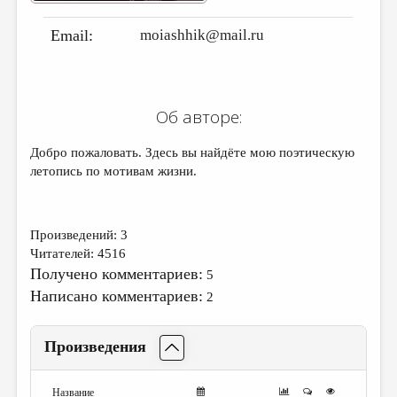
ДАЙДЖЕСТ
Email:
moiashhik@mail.ru
ПРОИЗВЕДЕНИЯ
ПЕРЕВОДЫ
Об авторе:
КОНКУРСЫ
ДЕТСКАЯ КОМНАТА
Добро пожаловать. Здесь вы найдёте мою поэтическую
летопись по мотивам жизни.
КНИЖНАЯ ПОЛКА
ОБЗОР ЛИТЕРАТУРЫ
Произведений: 3
СТРАНИЦЫ ПАМЯТИ
Читателей: 4516
Получено комментариев:
ОБЪЯВЛЕНИЯ
5
Написано комментариев:
2
КОЛОНКА РЕДАКТОРА
РЕДКОЛЛЕГИЯ
Произведения
ОТ РЕДАКЦИИ
Название