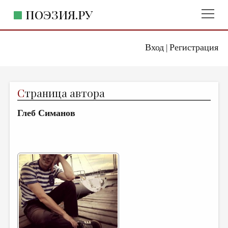
ПОЭЗИЯ.РУ
Вход
Регистрация
ГЛАВНОЕ МЕНЮ
|
ПОЭЗИЯ.РУ
ИЗДАТЕЛЬСТВО
С
траница автора
ЖАНРЫ
Глеб Симанов
АВТОРЫ
КОММЕНТАРИИ
ЛИТСАЛОН
НОВОСТИ
ПРАВИЛА САЙТА
ОТДЕЛЫ И РУБРИКИ
ИЗБРАННОЕ