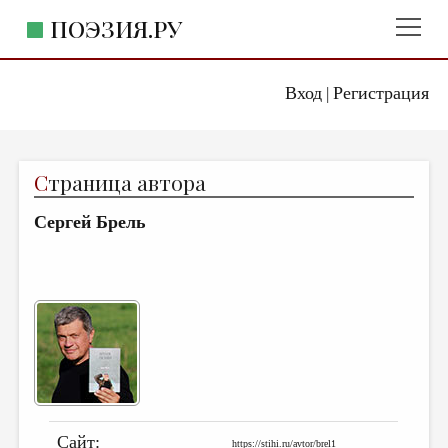
ПОЭЗИЯ.РУ
Вход
Регистрация
ГЛАВНОЕ МЕНЮ
|
ПОЭЗИЯ.РУ
ИЗДАТЕЛЬСТВО
С
траница автора
ЖАНРЫ
Сергей Брель
АВТОРЫ
КОММЕНТАРИИ
ЛИТСАЛОН
НОВОСТИ
ПРАВИЛА САЙТА
ОТДЕЛЫ И РУБРИКИ
Сайт:
ИЗБРАННОЕ
https://stihi.ru/avtor/brel1