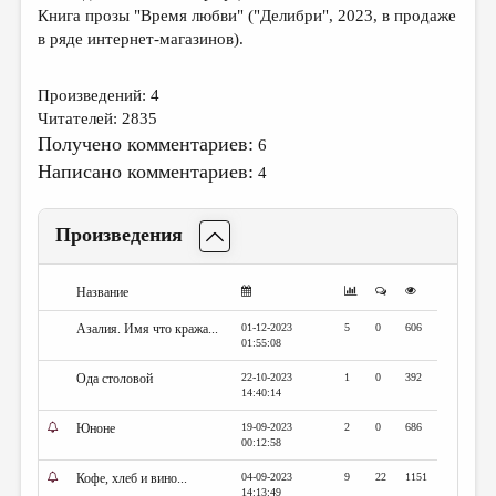
МАЛАЯ ПРОЗА
Книга прозы "Время любви" ("Делибри", 2023, в продаже
в ряде интернет-магазинов).
ЭССЕИСТИКА
ЛИТЕРАТУРОВЕДЕНИЕ
Произведений: 4
Читателей: 2835
КУЛЬТУРОВЕДЕНИЕ
Получено комментариев:
6
ПУБЛИЦИСТИКА
Написано комментариев:
4
РЕЦЕНЗИРОВАНИЕ
Произведения
ЦИКЛЫ ПУБЛИКАЦИЙ
ТРЕДИАКОВСКИЙ
Название
МЕДИА
Азалия. Имя что кража...
01-12-2023
5
0
606
01:55:08
ВКОНТАКТЕ
Ода столовой
22-10-2023
1
0
392
14:40:14
Юноне
19-09-2023
2
0
686
00:12:58
Кофе, хлеб и вино...
04-09-2023
9
22
1151
14:13:49