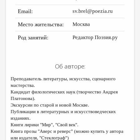
ДАЙДЖЕСТ
Email:
sv.brel@poezia.ru
ПРОИЗВЕДЕНИЯ
Место жительства:
Москва
ПЕРЕВОДЫ
Род занятий:
Редактор Поэзия.ру
КОНКУРСЫ
ДЕТСКАЯ КОМНАТА
КНИЖНАЯ ПОЛКА
Об авторе:
ОБЗОР ЛИТЕРАТУРЫ
Преподаватель литературы, искусства, сценарного
СТРАНИЦЫ ПАМЯТИ
мастерства.
Кандидат филологических наук (творчество Андрея
ОБЪЯВЛЕНИЯ
Платонова).
Экскурсии по старой и новой Москве.
КОЛОНКА РЕДАКТОРА
Публикации в литературных и искусствоведческих
изданиях.
РЕДКОЛЛЕГИЯ
Книги лирики "Мир", "Свой век".
ОТ РЕДАКЦИИ
Книга прозы "Аверс и реверс" (можно купить у автора
или издателя, "Стеклограф")