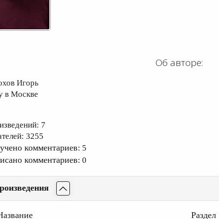
Об авторе:
охов Игорь
у в Москве
изведений: 7
ателей: 3255
учено комментариев:
5
исано комментариев:
0
роизведения
Название
Раздел