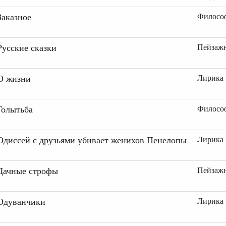
Заказное
Философ
Русские сказки
Пейзажн
О жизни
Лирика
Голытьба
Философ
Одиссей с друзьями убивает женихов Пенелопы
Лирика
Дачные строфы
Пейзажн
Одуванчики
Лирика