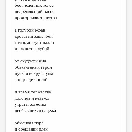
МАЛАЯ ПРОЗА
бесчисленных колес
недремлющий насос
ЭССЕИСТИКА
прожорливость нутра
ЛИТЕРАТУРОВЕДЕНИЕ
а голубой экран
КУЛЬТУРОВЕДЕНИЕ
кровавый занял бой
там властвует пахан
ПУБЛИЦИСТИКА
и пляшет голубой
РЕЦЕНЗИРОВАНИЕ
от скудости ума
ЦИКЛЫ ПУБЛИКАЦИЙ
обьявленный герой
пускай вокруг чума
ТРЕДИАКОВСКИЙ
а пир идет горой
МЕДИА
и время торжества
ВКОНТАКТЕ
холопов и невежд
утраты естества
несбывшихся надежд
обманная пора
и обещаний плен