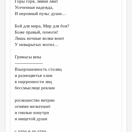
Горы горя, ливни лжи!
Усеченная надежда,
ДАЙДЖЕСТ
И неровный пульс души…
ПРОИЗВЕДЕНИЯ
Бой для мира, Мир для боя?
ПЕРЕВОДЫ
Боже правый, помоги!
Лишь ночные волки воют
КОНКУРСЫ
У невырытых могил…
ДЕТСКАЯ КОМНАТА
Гримасы века
КНИЖНАЯ ПОЛКА
-------------------
Взьерошенность столиц
ОБЗОР ЛИТЕРАТУРЫ
и разноцветья хлам
СТРАНИЦЫ ПАМЯТИ
в ощеренности лиц
бессмыслице реклам
ОБЪЯВЛЕНИЯ
роскошество витрин
КОЛОНКА РЕДАКТОРА
огнями мельтешит
и гнилью изнутри
РЕДКОЛЛЕГИЯ
и нищетой души
ОТ РЕДАКЦИИ
с утра и до утра