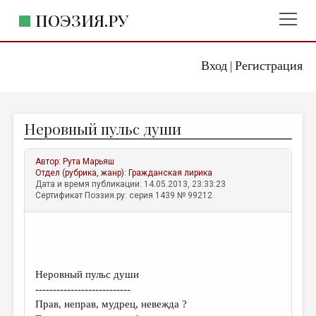
ПОЭЗИЯ.РУ
Вход
Регистрация
ГЛАВНОЕ МЕНЮ
|
ПОЭЗИЯ.РУ
ИЗДАТЕЛЬСТВО
Неровный пульс души
ЖАНРЫ
АВТОРЫ
Автор:
Рута Марьяш
Отдел (рубрика, жанр):
Гражданская лирика
КОММЕНТАРИИ
Дата и время публикации: 14.05.2013, 23:33:23
Сертификат Поэзия.ру: серия 1439 № 99212
ЛИТСАЛОН
НОВОСТИ
ПРАВИЛА САЙТА
Неровный пульс души
---------------------------
ОТДЕЛЫ И РУБРИКИ
Прав, неправ, мудрец, невежда ?
ИЗБРАННОЕ