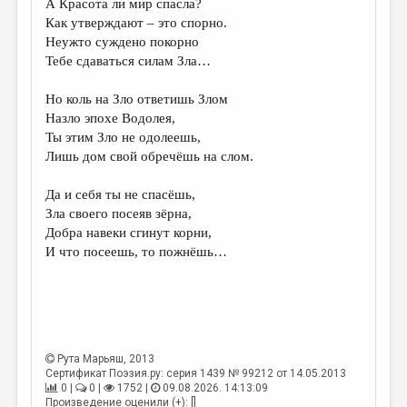
А Красота ли мир спасла?
Как утверждают – это спорно.
Неужто суждено покорно
Тебе сдаваться силам Зла…
Но коль на Зло ответишь Злом
Назло эпохе Водолея,
Ты этим Зло не одолеешь,
Лишь дом свой обречёшь на слом.
Да и себя ты не спасёшь,
Зла своего посеяв зёрна,
Добра навеки сгинут корни,
И что посеешь, то пожнёшь…
Рута Марьяш
, 2013
Сертификат Поэзия.ру: серия 1439 № 99212 от 14.05.2013
0 |
0 |
1752 |
09.08.2026. 14:13:09
Произведение оценили (+): []