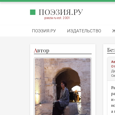
ПОЭЗИЯ.РУ
poezia.ru est. 2001
ПОЭЗИЯ.РУ
ИЗДАТЕЛЬСТВО
Бе
А
втор
А
От
Да
Се
Р
р
и
н
а