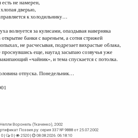
н есть не намерен,
, хлопая дверью,
аправляется к холодильнику…
уха волнуется за кулисами, опаздывая наверняка
а открытие банки с вареньем, а сотня стрижей
попыхах, не расчесывая, подрезает вихрастые облака,
е проснувшись еще, наугад засыпаю созвучья уже
 закипающий «чайник», и тема спускается с потолка.
оловина отпуска. Понедельник…
001
Нелли Воронель (Ткаченко)
, 2002
ртификат Поэзия.ру: серия 337 № 9888 от 25.07.2002
0 |
0 |
2520 |
08.08.2026. 06:18:10