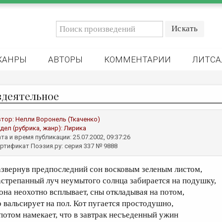
ЖАНРЫ
АВТОРЫ
КОММЕНТАРИИ
ЛИТСА
здеятельное
втор:
Нелли Воронель (Ткаченко)
дел (рубрика, жанр):
Лирика
та и время публикации: 25.07.2002, 09:37:26
ртификат Поэзия.ру: серия 337 № 9888
азвернув предпоследний сон восковым зеленым листом,
астрепанный луч неумытого солнца забирается на подушку,
 она неохотно всплывает, сны откладывая на потом,
о вальсирует на пол. Кот пугается простодушно,
 потом намекает, что в завтрак несъеденный ужин