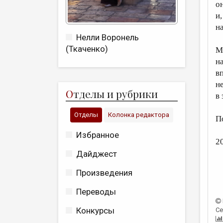
о
и
н
Нелли Воронель
(Ткаченко)
М
н
в
н
О
тделы и рубрики
в
Отделы
Колонка редактора
П
Избранное
2
Дайджест
Произведения
Переводы
Конкурсы
Се