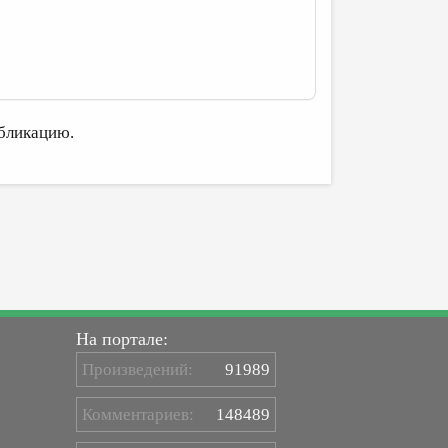
бликацию.
На портале:
Произведений:
91989
Комментариев:
148489