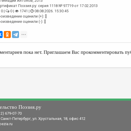
Геннадий Антонов
, 2013
ртификат Поэзия.ру: серия 1118 № 97719 от 17.02.2013
0 |
0 |
1741 |
08.08.2026. 15:30:45
оизведение оценили (+): []
оизведение оценили (-): []
ментариев пока нет. Приглашаем Вас прокомментировать пу
ельство Поэзия.ру
12) 679-07-70
 Санкт-Петербург, ул. Хрустальная, 18, офис 412
ezia.ru