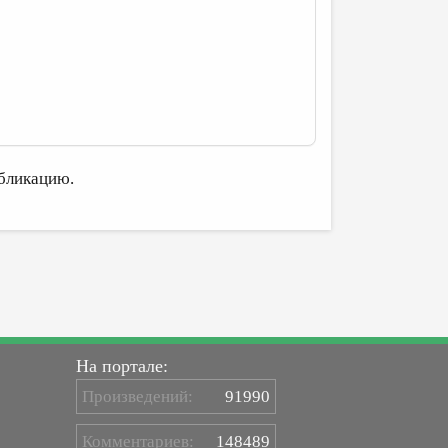
бликацию.
На портале:
Произведений:
91990
Комментариев:
148489