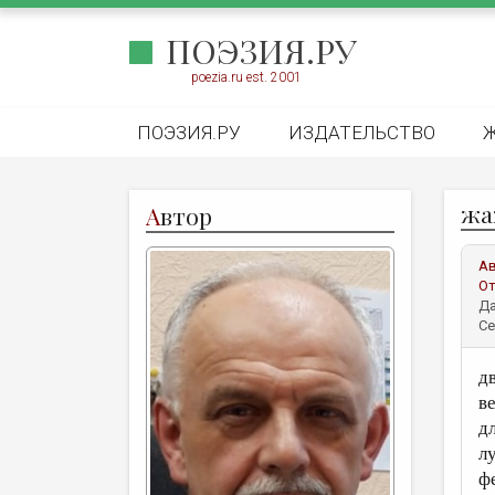
ПОЭЗИЯ.РУ
poezia.ru est. 2001
ПОЭЗИЯ.РУ
ИЗДАТЕЛЬСТВО
жа
А
втор
А
От
Да
Се
д
в
д
л
ф