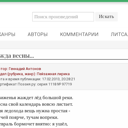
ЖАНРЫ
АВТОРЫ
КОММЕНТАРИИ
ЛИТСА
жда весны...
втор:
Геннадий Антонов
дел (рубрика, жанр):
Пейзажная лирика
та и время публикации: 17.02.2013, 20:28:21
ртификат Поэзия.ру: серия 1118 № 97719
виженья жаждет лёд большой реки.
есна свой календарь вовсю листает.
ля ледохода вещь нужна простая -
учей поярче, тучам вопреки.
евраль бормочет внятно: я ушёл,