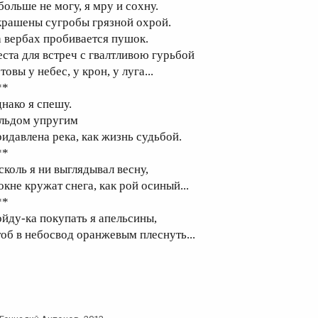
больше не могу, я мру и сохну.
крашены сугробы грязной охрой.
а вербах пробивается пушок.
еста для встреч с гвалтливою гурьбой
товы у небес, у крон, у луга...
**
днако я спешу.
 льдом упругим
ридавлена река, как жизнь судьбой.
**
сколь я ни выглядывал весну,
окне кружат снега, как рой осиный...
**
ойду-ка покупать я апельсины,
тоб в небосвод оранжевым плеснуть...