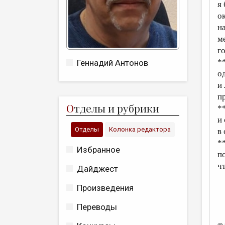
я 
о
н
м
го
*
Геннадий Антонов
о
и
п
О
тделы и рубрики
*
и 
Отделы
Колонка редактора
в 
*
Избранное
п
ч
Дайджест
Произведения
Переводы