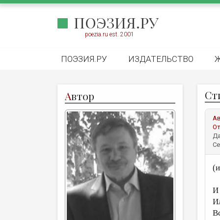
ПОЭЗИЯ.РУ
poezia.ru est. 2001
ПОЭЗИЯ.РУ
ИЗДАТЕЛЬСТВО
Ст
А
втор
А
От
Да
Се
(и
И
И
В