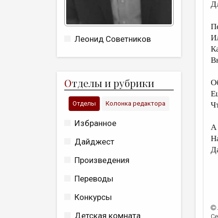
Д
П
И
Леонид Советников
К
В
О
тделы и рубрики
О
Е
Отделы
Колонка редактора
Ч
Избранное
А
Н
Дайджест
Д
Произведения
Переводы
Конкурсы
Детская комната
Се