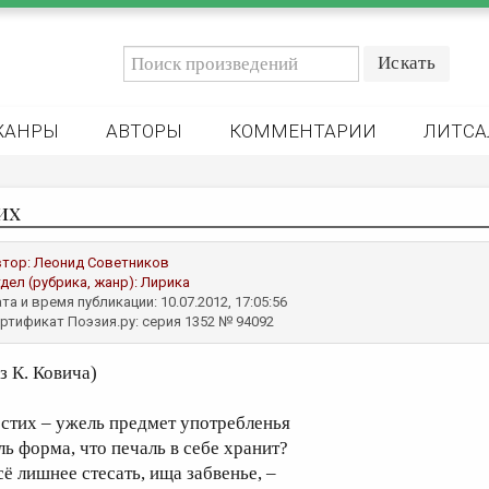
ЖАНРЫ
АВТОРЫ
КОММЕНТАРИИ
ЛИТСА
их
втор:
Леонид Советников
дел (рубрика, жанр):
Лирика
та и время публикации: 10.07.2012, 17:05:56
ртификат Поэзия.ру: серия 1352 № 94092
з К. Ковича)
 стих – ужель предмет употребленья
ль форма, что печаль в себе хранит?
сё лишнее стесать, ища забвенье, –