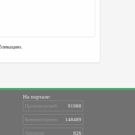
бликацию.
На портале:
Произведений:
91988
Комментариев:
148489
Авторов:
826