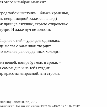
ля этого и выбран малахит.
еред тобой шкатулка – блажь храненья,
ль неприглядной кажется на вид?
ак принц в лягушке, скрыто откровенье
нутри. И даже луч не золотит.
бщенье с ней – удел для одиноких,
щё молва о каменной твердит,
то жженье ран сердечных холодит.
 из вещей, востребуемых в сроки, –
а самом дне и на тебя глядит
ар красоты напрасной: эти строки.
Леонид Советников
, 2012
ртификат Поэзия.ру: серия 1352 № 94092 от 10.07.2012