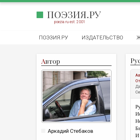
ПОЭЗИЯ.РУ
poezia.ru est. 2001
ПОЭЗИЯ.РУ
ИЗДАТЕЛЬСТВО
Ру
А
втор
А
От
Да
Се
Р
И
Н
Б
Аркадий Стебаков
И