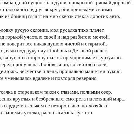
 ломбардной сущностью души, прикрытой тряпкой дорогой -
х стало много вдруг вокруг, они прицелами своими
ак из бойниц глядят на мир сквозь стекла дорогих авто.
оловку русую склонив, моя русалка тихо плачет
ад горькой участью своей и над разбитою мечтой.
 не поверит все никак душою чистой и открытой,
то, если под руку идут Любовь и Деловой расчет,
о, вдруг, он в сторону шажок предпринимает куртуазно...
перед пропущена Любовь, а он, со свитою своей,
де Ложь, Бесчестье и Беда, прощально машет ей рукою,
се уменьшаясь вдалеке и повторяя реверанс.
усалка в стареньком такси с глазами, полными озер,
ссиня круглых и безбрежных, смотрела на летящий мир...
 в сердце маленьком ее неторопливо, по-хозяйски
се занимая уголки, располагалась Пустота.