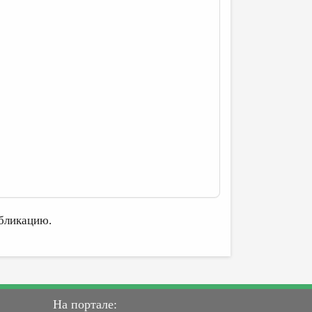
бликацию.
На портале: