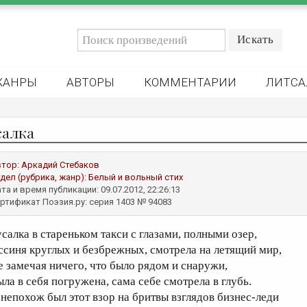
ЖАНРЫ
АВТОРЫ
КОММЕНТАРИИ
ЛИТСА
салка
втор:
Аркадий Стебаков
дел (рубрика, жанр):
Белый и вольный стих
та и время публикации: 09.07.2012, 22:26:13
ртификат Поэзия.ру: серия 1403 № 94083
усалка в стареньком такси с глазами, полными озер,
ссиня круглых и безбрежных, смотрела на летящий мир,
е замечая ничего, что было рядом и снаружи,
ыла в себя погружена, сама себе смотрела в глубь.
 непохож был этот взор на бритвы взглядов бизнес-леди