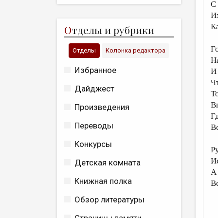
С
И
К
О
тделы и рубрики
Г
Отделы
Колонка редактора
Н
Избранное
И
Ч
Дайджест
Т
В
Произведения
Г
Переводы
В
Конкурсы
Р
И
Детская комната
А
Книжная полка
В
Обзор литературы