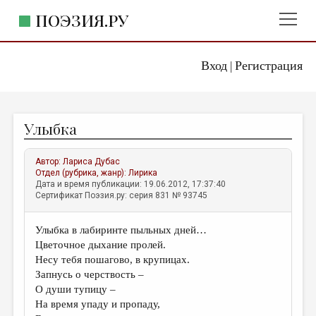
ПОЭЗИЯ.РУ
Вход
Регистрация
ГЛАВНОЕ МЕНЮ
|
ПОЭЗИЯ.РУ
ИЗДАТЕЛЬСТВО
Улыбка
ЖАНРЫ
АВТОРЫ
Автор:
Лариса Дубас
Отдел (рубрика, жанр):
Лирика
КОММЕНТАРИИ
Дата и время публикации: 19.06.2012, 17:37:40
Сертификат Поэзия.ру: серия 831 № 93745
ЛИТСАЛОН
Улыбка в лабиринте пыльных дней…
НОВОСТИ
Цветочное дыхание пролей.
ПРАВИЛА САЙТА
Несу тебя пошагово, в крупицах.
Запнусь о черствость –
О души тупицу –
ОТДЕЛЫ И РУБРИКИ
На время упаду и пропаду,
ИЗБРАННОЕ