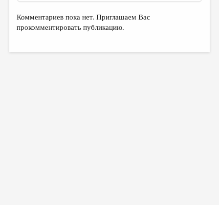
МАЛАЯ ПРОЗА
Комментариев пока нет. Приглашаем Вас
ЭССЕИСТИКА
прокомментировать публикацию.
ЛИТЕРАТУРОВЕДЕНИЕ
КУЛЬТУРОВЕДЕНИЕ
ПУБЛИЦИСТИКА
РЕЦЕНЗИРОВАНИЕ
ЦИКЛЫ ПУБЛИКАЦИЙ
ТРЕДИАКОВСКИЙ
МЕДИА
ВКОНТАКТЕ