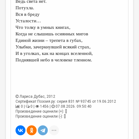
Ведь света нет.
Потухла.
ДАЙДЖЕСТ
Вся в бреду
ПРОИЗВЕДЕНИЯ
Усталости…
Что толку в умных книгах,
ПЕРЕВОДЫ
Когда не слышишь осиянных мигов
Единой жизни – трепета в губах,
КОНКУРСЫ
Улыбки, зачеркнувшей всякий страх,
ДЕТСКАЯ КОМНАТА
И в уголках, как на концах вселенной,
Поднявшей небо в человеке тленном.
КНИЖНАЯ ПОЛКА
ОБЗОР ЛИТЕРАТУРЫ
СТРАНИЦЫ ПАМЯТИ
ОБЪЯВЛЕНИЯ
Лариса Дубас
, 2012
Сертификат Поэзия.ру: серия 831 № 93745 от 19.06.2012
0 |
0 |
1456 |
07.08.2026. 09:50:40
КОЛОНКА РЕДАКТОРА
Произведение оценили (+): []
Произведение оценили (-): []
РЕДКОЛЛЕГИЯ
ОТ РЕДАКЦИИ