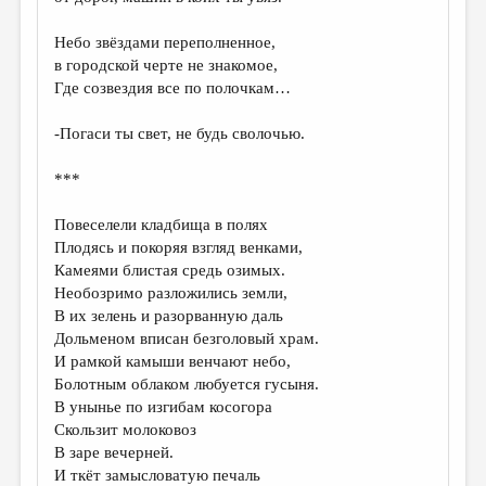
МАЛАЯ ПРОЗА
Небо звёздами переполненное,
ЭССЕИСТИКА
в городской черте не знакомое,
ЛИТЕРАТУРОВЕДЕНИЕ
Где созвездия все по полочкам…
КУЛЬТУРОВЕДЕНИЕ
-Погаси ты свет, не будь сволочью.
ПУБЛИЦИСТИКА
***
РЕЦЕНЗИРОВАНИЕ
Повеселели кладбища в полях
ЦИКЛЫ ПУБЛИКАЦИЙ
Плодясь и покоряя взгляд венками,
Камеями блистая средь озимых.
ТРЕДИАКОВСКИЙ
Необозримо разложились земли,
МЕДИА
В их зелень и разорванную даль
Дольменом вписан безголовый храм.
ВКОНТАКТЕ
И рамкой камыши венчают небо,
Болотным облаком любуется гусыня.
В унынье по изгибам косогора
Скользит молоковоз
В заре вечерней.
И ткёт замысловатую печаль