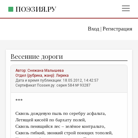
ПОЭЗИЯ.РУ
Вход
Регистрация
ГЛАВНОЕ МЕНЮ
|
ПОЭЗИЯ.РУ
ИЗДАТЕЛЬСТВО
Весенние дороги
ЖАНРЫ
АВТОРЫ
Автор:
Снежана Малышева
Отдел (рубрика, жанр):
Лирика
КОММЕНТАРИИ
Дата и время публикации: 18.05.2012, 14:42:57
Сертификат Поэзия.ру: серия 584 № 93287
ЛИТСАЛОН
***
НОВОСТИ
ПРАВИЛА САЙТА
Сквозь дождевую пыль по серебру асфальта,
Летящей кисеёй по бархату полей,
Сквозь пенящийся лес – зелёное контральто,
ОТДЕЛЫ И РУБРИКИ
Сквозь гибкий, звонкий строй поющих тополей,
ИЗБРАННОЕ