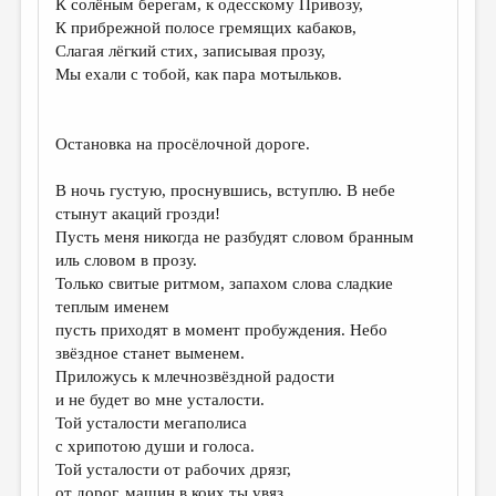
К солёным берегам, к одесскому Привозу,
К прибрежной полосе гремящих кабаков,
ДАЙДЖЕСТ
Слагая лёгкий стих, записывая прозу,
ПРОИЗВЕДЕНИЯ
Мы ехали с тобой, как пара мотыльков.
ПЕРЕВОДЫ
Остановка на просёлочной дороге.
КОНКУРСЫ
ДЕТСКАЯ КОМНАТА
В ночь густую, проснувшись, вступлю. В небе
стынут акаций грозди!
КНИЖНАЯ ПОЛКА
Пусть меня никогда не разбудят словом бранным
иль словом в прозу.
ОБЗОР ЛИТЕРАТУРЫ
Только свитые ритмом, запахом слова сладкие
СТРАНИЦЫ ПАМЯТИ
теплым именем
пусть приходят в момент пробуждения. Небо
ОБЪЯВЛЕНИЯ
звёздное станет выменем.
Приложусь к млечнозвёздной радости
КОЛОНКА РЕДАКТОРА
и не будет во мне усталости.
Той усталости мегаполиса
РЕДКОЛЛЕГИЯ
с хрипотою души и голоса.
ОТ РЕДАКЦИИ
Той усталости от рабочих дрязг,
от дорог, машин в коих ты увяз.