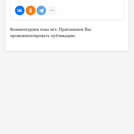
МАЛАЯ ПРОЗА
ЭССЕИСТИКА
ЛИТЕРАТУРОВЕДЕНИЕ
Комментариев пока нет. Приглашаем Вас
КУЛЬТУРОВЕДЕНИЕ
прокомментировать публикацию.
ПУБЛИЦИСТИКА
РЕЦЕНЗИРОВАНИЕ
ЦИКЛЫ ПУБЛИКАЦИЙ
ТРЕДИАКОВСКИЙ
МЕДИА
ВКОНТАКТЕ