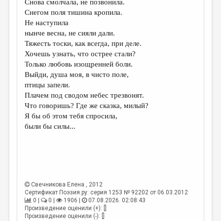
Снова смолчала, не позвонила.
Снегом поля тишина кропила.
ДАЙДЖЕСТ
Не наступила
ПРОИЗВЕДЕНИЯ
нынче весна, не сияли дали.
Тяжесть тоски, как всегда, при деле.
ПЕРЕВОДЫ
Хочешь узнать, что острее стали?
Только любовь изощренней боли.
КОНКУРСЫ
Выйди, душа моя, в чисто поле,
ДЕТСКАЯ КОМНАТА
птицы запели.
Плачем под сводом небес трезвонят.
КНИЖНАЯ ПОЛКА
Что говоришь? Где же сказка, милый?
Я бы об этом тебя спросила,
ОБЗОР ЛИТЕРАТУРЫ
были бы силы...
СТРАНИЦЫ ПАМЯТИ
ОБЪЯВЛЕНИЯ
КОЛОНКА РЕДАКТОРА
Свечникова Елена
, 2012
РЕДКОЛЛЕГИЯ
Сертификат Поэзия.ру: серия 1253 № 92202 от 06.03.2012
0 |
0 |
1906 |
07.08.2026. 02:08:43
ОТ РЕДАКЦИИ
Произведение оценили (+): []
Произведение оценили (-): []