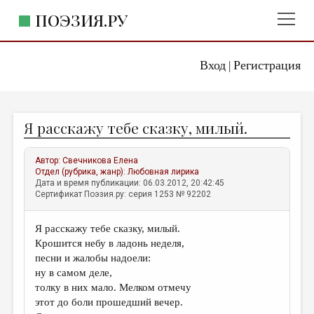
ПОЭЗИЯ.РУ
Вход
Регистрация
ГЛАВНОЕ МЕНЮ
|
ПОЭЗИЯ.РУ
ИЗДАТЕЛЬСТВО
Я расскажу тебе сказку, милый.
ЖАНРЫ
АВТОРЫ
Автор:
Свечникова Елена
Отдел (рубрика, жанр):
Любовная лирика
КОММЕНТАРИИ
Дата и время публикации: 06.03.2012, 20:42:45
Сертификат Поэзия.ру: серия 1253 № 92202
ЛИТСАЛОН
Я расскажу тебе сказку, милый.
НОВОСТИ
Крошится небу в ладонь неделя,
ПРАВИЛА САЙТА
песни и жалобы надоели:
ну в самом деле,
толку в них мало. Мелком отмечу
ОТДЕЛЫ И РУБРИКИ
этот до боли прошедший вечер.
ИЗБРАННОЕ