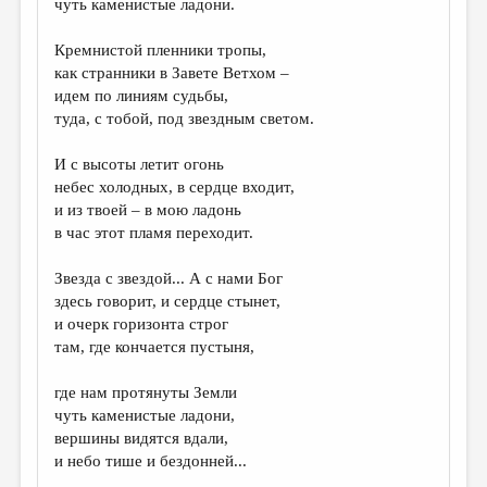
чуть каменистые ладони.
ДАЙДЖЕСТ
Кремнистой пленники тропы,
ПРОИЗВЕДЕНИЯ
как странники в Завете Ветхом –
идем по линиям судьбы,
ПЕРЕВОДЫ
туда, с тобой, под звездным светом.
КОНКУРСЫ
И с высоты летит огонь
ДЕТСКАЯ КОМНАТА
небес холодных, в сердце входит,
и из твоей – в мою ладонь
КНИЖНАЯ ПОЛКА
в час этот пламя переходит.
ОБЗОР ЛИТЕРАТУРЫ
Звезда с звездой... А с нами Бог
СТРАНИЦЫ ПАМЯТИ
здесь говорит, и сердце стынет,
и очерк горизонта строг
ОБЪЯВЛЕНИЯ
там, где кончается пустыня,
КОЛОНКА РЕДАКТОРА
где нам протянуты Земли
чуть каменистые ладони,
РЕДКОЛЛЕГИЯ
вершины видятся вдали,
ОТ РЕДАКЦИИ
и небо тише и бездонней...