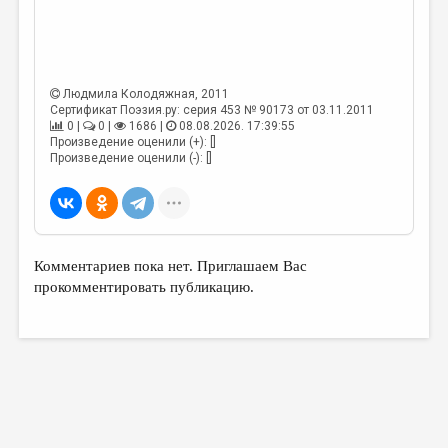
МАЛАЯ ПРОЗА
ЭССЕИСТИКА
ЛИТЕРАТУРОВЕДЕНИЕ
Людмила Колодяжная
, 2011
КУЛЬТУРОВЕДЕНИЕ
Сертификат Поэзия.ру: серия 453 № 90173 от 03.11.2011
0 |
0 |
1686 |
08.08.2026. 17:39:55
Произведение оценили (+): []
ПУБЛИЦИСТИКА
Произведение оценили (-): []
РЕЦЕНЗИРОВАНИЕ
ЦИКЛЫ ПУБЛИКАЦИЙ
ТРЕДИАКОВСКИЙ
Комментариев пока нет. Приглашаем Вас
МЕДИА
прокомментировать публикацию.
ВКОНТАКТЕ