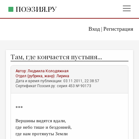
ПОЭЗИЯ.РУ
Вход
Регистрация
ГЛАВНОЕ МЕНЮ
|
ПОЭЗИЯ.РУ
ИЗДАТЕЛЬСТВО
Там, где кончается пустыня...
ЖАНРЫ
АВТОРЫ
Автор:
Людмила Колодяжная
Отдел (рубрика, жанр):
Лирика
КОММЕНТАРИИ
Дата и время публикации: 03.11.2011, 22:38:57
Сертификат Поэзия.ру: серия 453 № 90173
ЛИТСАЛОН
НОВОСТИ
***
ПРАВИЛА САЙТА
Вершины видятся вдали,
где небо тише и бездонней,
ОТДЕЛЫ И РУБРИКИ
где нам протянуты Земли
ИЗБРАННОЕ