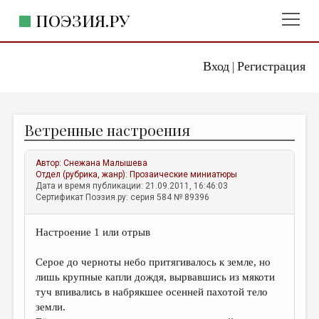
ПОЭЗИЯ.РУ
Вход
Регистрация
ГЛАВНОЕ МЕНЮ
|
ПОЭЗИЯ.РУ
ИЗДАТЕЛЬСТВО
Ветренные настроения
ЖАНРЫ
АВТОРЫ
Автор:
Снежана Малышева
Отдел (рубрика, жанр):
Прозаические миниатюры
КОММЕНТАРИИ
Дата и время публикации: 21.09.2011, 16:46:03
Сертификат Поэзия.ру: серия 584 № 89396
ЛИТСАЛОН
Настроение 1 или отрыв
НОВОСТИ
ПРАВИЛА САЙТА
Серое до черноты небо притягивалось к земле, но
лишь крупные капли дождя, вырвавшись из мякоти
туч впивались в набрякшее осенней пахотой тело
ОТДЕЛЫ И РУБРИКИ
земли.
ИЗБРАННОЕ