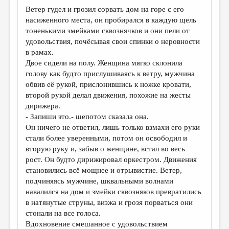
МАЛАЯ ПРОЗА
Ветер гудел и грозил сорвать дом на горе с его
насиженного места, он пробирался в каждую щель
ЭССЕИСТИКА
тоненькими змейками сквознячков и они пели от
ЛИТЕРАТУРОВЕДЕНИЕ
удовольствия, почёсывая свои спинки о неровности
в рамах.
КУЛЬТУРОВЕДЕНИЕ
Двое сидели на полу. Женщина мягко склонила
голову как будто прислушиваясь к ветру, мужчина
ПУБЛИЦИСТИКА
обвив её рукой, прислонившись к ножке кровати,
РЕЦЕНЗИРОВАНИЕ
второй рукой делал движения, похожие на жесты
дирижера.
ЦИКЛЫ ПУБЛИКАЦИЙ
- Запиши это.- шепотом сказала она.
Он ничего не ответил, лишь только взмахи его руки
ТРЕДИАКОВСКИЙ
стали более уверенными, потом он освободил и
МЕДИА
вторую руку и, забыв о женщине, встал во весь
рост. Он будто дирижировал оркестром. Движения
ВКОНТАКТЕ
становились всё мощнее и отрывистие. Ветер,
подчиняясь мужчине, шквальными волнами
навалился на дом и змейки сквозняков превратились
в натянутые струны, визжа и грозя порваться они
стонали на все голоса.
Вдохновение смешанное с удовольствием