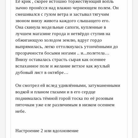
Её крик , скорее истошно торжествующий вопль
зычно пронёсся над влажно чернеющем полем. Он
ДАЙДЖЕСТ
смешивался с гулом ветра и застывал тягучим
ПРОИЗВЕДЕНИЯ
звоном внизу живота каждого слышащего его.
Она скинула модельные сапоги, купленные в
ПЕРЕВОДЫ
лучшем магазине города и нетвёрдо ступив на
обжигающую холодом землю, вдруг гордо
КОНКУРСЫ
выпрямилась, легко оттолкнулась утончёнными до
ДЕТСКАЯ КОМНАТА
прозрачности босыми ногами .. и...полетела…
Внизу оставалась страсть сырая как осеннее
КНИЖНАЯ ПОЛКА
вспаханное поле и желание ветхое как жухлый
дубовый лист в октябре…
ОБЗОР ЛИТЕРАТУРЫ
СТРАНИЦЫ ПАМЯТИ
Он смотрел ей вслед удивлёнными, затуманенными
водкой и планом глазами и в его сердце
ОБЪЯВЛЕНИЯ
поднималась тёмной горой тоска по её розовым
пяточкам уже еле различимым в низком осеннем
КОЛОНКА РЕДАКТОРА
небе.
РЕДКОЛЛЕГИЯ
ОТ РЕДАКЦИИ
Настроение 2 или вдохновение