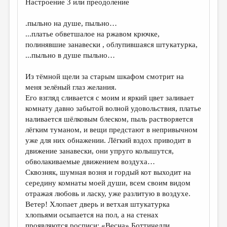
Настроение 3 или преодоление
.пыльно на душе, пыльно…
...платье обветшалое на ржавом крючке,
полинявшие занавески , облупившаяся штукатурка,
...пыльно в душе пыльно…
Из тёмной щели за старым шкафом смотрит на
меня зелёный глаз желания.
Его взгляд сливается с моим и яркий цвет заливает
комнату давно забытой волной удовольствия, платье
наливается шёлковым блеском, пыль растворяется
лёгким туманом, и вещи предстают в непривычном
уже для них обнажении. Лёгкий вздох приводит в
движение занавески, они упруго колышутся,
обволакиваемые движением воздуха…
Сквозняк, шумная возня и гордый кот выходит на
середину комнаты моей души, всем своим видом
отражая любовь и ласку, уже разлитую в воздухе.
Ветер! Хлопает дверь и ветхая штукатурка
хлопьями осыпается на пол, а на стенах
проявляются росписи: «Весна» Боттичелли.