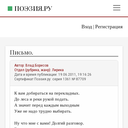
ПОЭЗИЯ.РУ
Вход
Регистрация
ГЛАВНОЕ МЕНЮ
|
ПОЭЗИЯ.РУ
ИЗДАТЕЛЬСТВО
Письмо.
ЖАНРЫ
АВТОРЫ
Автор:
Влад Борисов
Отдел (рубрика, жанр):
Лирика
КОММЕНТАРИИ
Дата и время публикации: 19.06.2011, 19:16:26
Сертификат Поэзия.ру: серия 1361 № 87709
ЛИТСАЛОН
К вам добираться на перекладных.
НОВОСТИ
До леса и реки рукой подать.
ПРАВИЛА САЙТА
А значит перед каждым выходным
Уже не надо трудно выбирать.
ОТДЕЛЫ И РУБРИКИ
Ну что мне с вами! Долгий разговор.
ИЗБРАННОЕ