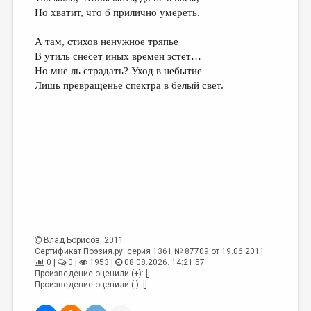
МАЛАЯ ПРОЗА
Но хватит, что б прилично умереть.
ЭССЕИСТИКА
А там, стихов ненужное тряпье
ЛИТЕРАТУРОВЕДЕНИЕ
В утиль снесет иных времен эстет…
Но мне ль страдать? Уход в небытие
КУЛЬТУРОВЕДЕНИЕ
Лишь превращенье спектра в белый свет.
ПУБЛИЦИСТИКА
РЕЦЕНЗИРОВАНИЕ
ЦИКЛЫ ПУБЛИКАЦИЙ
ТРЕДИАКОВСКИЙ
МЕДИА
ВКОНТАКТЕ
Влад Борисов
, 2011
Сертификат Поэзия.ру: серия 1361 № 87709 от 19.06.2011
0 |
0 |
1953 |
08.08.2026. 14:21:57
Произведение оценили (+): []
Произведение оценили (-): []