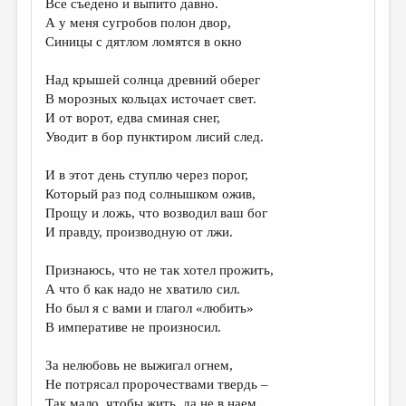
Все съедено и выпито давно.
А у меня сугробов полон двор,
ДАЙДЖЕСТ
Синицы с дятлом ломятся в окно
ПРОИЗВЕДЕНИЯ
Над крышей солнца древний оберег
ПЕРЕВОДЫ
В морозных кольцах источает свет.
И от ворот, едва сминая снег,
КОНКУРСЫ
Уводит в бор пунктиром лисий след.
ДЕТСКАЯ КОМНАТА
И в этот день ступлю через порог,
КНИЖНАЯ ПОЛКА
Который раз под солнышком ожив,
Прощу и ложь, что возводил ваш бог
ОБЗОР ЛИТЕРАТУРЫ
И правду, производную от лжи.
СТРАНИЦЫ ПАМЯТИ
Признаюсь, что не так хотел прожить,
ОБЪЯВЛЕНИЯ
А что б как надо не хватило сил.
Но был я с вами и глагол «любить»
КОЛОНКА РЕДАКТОРА
В императиве не произносил.
РЕДКОЛЛЕГИЯ
За нелюбовь не выжигал огнем,
ОТ РЕДАКЦИИ
Не потрясал пророчествами твердь –
Так мало, чтобы жить, да не в наем,