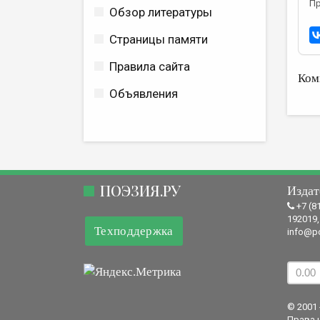
Пр
Обзор литературы
Страницы памяти
Правила сайта
Ком
Объявления
ПОЭЗИЯ.РУ
Издат
+7 (8
192019,
Техподдержка
info@po
© 2001 
Права 