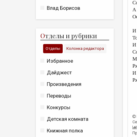
С
Влад Борисов
А
О
И
О
тделы и рубрики
Т
И 
Отделы
Колонка редактора
С
М
Избранное
Р
Дайджест
И
Р
Произведения
Переводы
Конкурсы
Детская комната
Се
Книжная полка
Пр