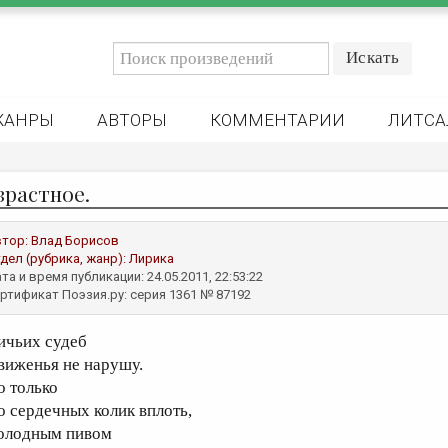
ЖАНРЫ
АВТОРЫ
КОММЕНТАРИИ
ЛИТСА
зрастное.
втор:
Влад Борисов
дел (рубрика, жанр):
Лирика
та и время публикации: 24.05.2011, 22:53:22
ртификат Поэзия.ру: серия 1361 № 87192
ичьих судеб
виженья не нарушу.
о только
о сердечных колик вплоть,
олодным пивом