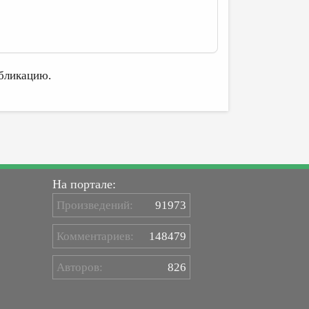
бликацию.
На портале:
Произведений:
91973
Комментариев:
148479
Авторов:
826