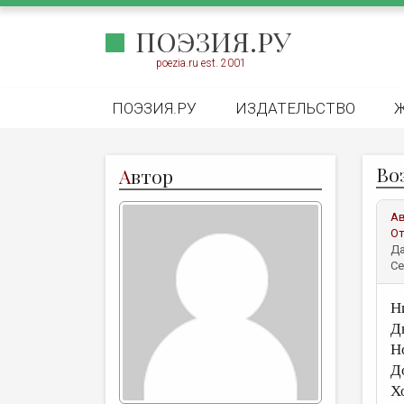
ПОЭЗИЯ.РУ
poezia.ru est. 2001
ПОЭЗИЯ.РУ
ИЗДАТЕЛЬСТВО
Во
А
втор
А
От
Да
Се
Н
Д
Н
Д
Х