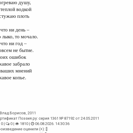
огреваю душу,
 теплой водкой
стужаю плоть
 что ни день –
о лыко, то мочало.
что ни год –
овсем не бытие.
оих ошибок
жавое забрало
 ваших мнений
жавое копье.
Влад Борисов
, 2011
ртификат Поэзия.ру: серия 1361 № 87192 от 24.05.2011
0 |
0 |
1810 |
06.08.2026. 14:30:36
оизведение оценили (+): []