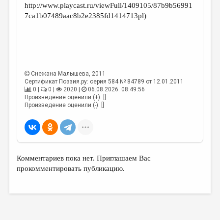
http://www.playcast.ru/viewFull/1409105/87b9b56991
7ca1b07489aac8b2e2385fd1414713pl)
Снежана Малышева
, 2011
Сертификат Поэзия.ру: серия 584 № 84789 от 12.01.2011
0 |
0 |
2020 |
06.08.2026. 08:49:56
Произведение оценили (+): []
Произведение оценили (-): []
Комментариев пока нет. Приглашаем Вас
прокомментировать публикацию.