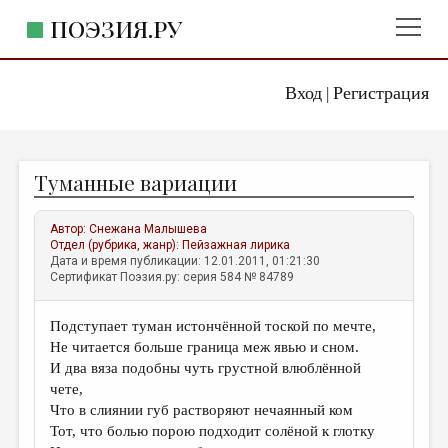
ПОЭЗИЯ.РУ
Вход
Регистрация
ГЛАВНОЕ МЕНЮ
|
ПОЭЗИЯ.РУ
ИЗДАТЕЛЬСТВО
Туманные вариации
ЖАНРЫ
АВТОРЫ
Автор:
Снежана Малышева
Отдел (рубрика, жанр):
Пейзажная лирика
КОММЕНТАРИИ
Дата и время публикации: 12.01.2011, 01:21:30
Сертификат Поэзия.ру: серия 584 № 84789
ЛИТСАЛОН
Подступает туман истончённой тоской по мечте,
НОВОСТИ
Не читается больше граница меж явью и сном.
ПРАВИЛА САЙТА
И два вяза подобны чуть грустной влюблённой
чете,
Что в слиянии губ растворяют нечаянный ком
ОТДЕЛЫ И РУБРИКИ
Тот, что болью порою подходит солёной к глотку
ИЗБРАННОЕ