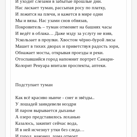
И уходит слезами в забытые прошлые дни.
Нас ласкает туман, рассыпая росу по платку,
ДАЙДЖЕСТ
И ложится на плечи, и кажется в мире одни
ПРОИЗВЕДЕНИЯ
Мы и вязы. Нас узами снов обвязав,
Покровитель – туман отменяет на башнях часы
ПЕРЕВОДЫ
И ведёт в облака… Даже мзду за услугу не взяв,
Ускользает в проулки. Хвостом чёрно-бурой лисы
КОНКУРСЫ
Машет в тихих дворах и приветствуя радость зори,
ДЕТСКАЯ КОМНАТА
Обнажает мосты, открывая проезды и реки.
Отоспавшийся город напомнит портрет Самари-
КНИЖНАЯ ПОЛКА
Колорит Ренуара впитали проспекты, аптеки.
ОБЗОР ЛИТЕРАТУРЫ
СТРАНИЦЫ ПАМЯТИ
Подступает туман
ОБЪЯВЛЕНИЯ
Как всё красиво нынче - снег и звёзды..
У лошадей заиндевели ноздри
КОЛОНКА РЕДАКТОРА
И паром вырывается дыханье
А озеро представилось лоханью
РЕДКОЛЛЕГИЯ
Казалось, закипит сейчас вода,
ОТ РЕДАКЦИИ
И в ней исчезнут утки без следа…
И город, наконец, дома отмоет