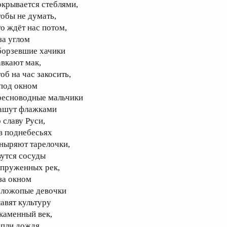
окрывается стеблями,
тобы не думать,
то ждёт нас потом,
за углом
борзевшие хачики
авкают мак,
об на час закосить,
 под окном
ресноводные мальчики
ашут флажками
 славу Руси,
 в поднебесьях
ныряют тарелочки,
вутся сосуды
апруженных рек,
 за окном
оложопые девочки
лавят культуру
 каменный век,
апли дождя