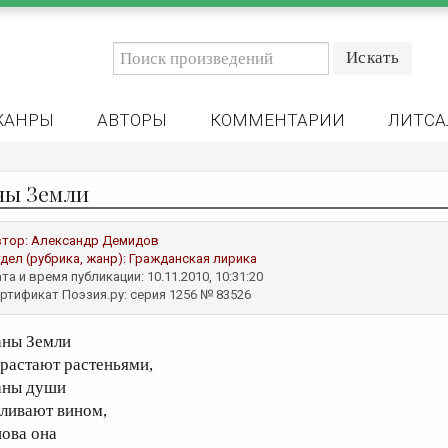
ЖАНРЫ
АВТОРЫ
КОММЕНТАРИИ
ЛИТСА
ны Земли
втор:
Александр Демидов
дел (рубрика, жанр):
Гражданская лирика
та и время публикации: 10.11.2010, 10:31:20
ртификат Поэзия.ру: серия 1256 № 83526
аны Земли
арастают растеньями,
аны души
аливают вином,
нова она