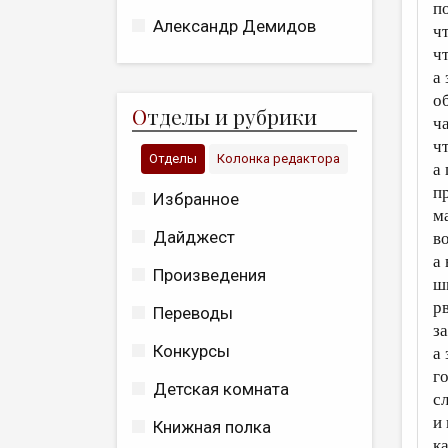
п
Александр Демидов
ч
ч
а 
о
О
тделы и рубрики
ч
чт
Отделы
Колонка редактора
а
п
Избранное
м
Дайджест
во
а
Произведения
ш
р
Переводы
з
Конкурсы
а
г
Детская комната
с
и
Книжная полка
к