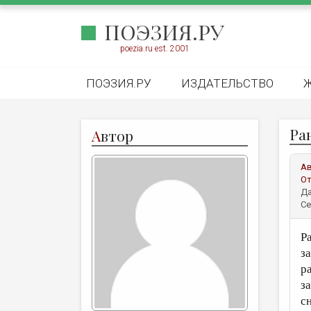
ПОЭЗИЯ.РУ
poezia.ru est. 2001
ПОЭЗИЯ.РУ
ИЗДАТЕЛЬСТВО
Ра
А
втор
А
От
Да
Се
Р
з
р
з
с