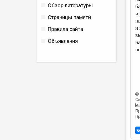
Обзор литературы
б
и,
Страницы памяти
п
и 
Правила сайта
в
Объявления
н
по
Се
Пр
Пр