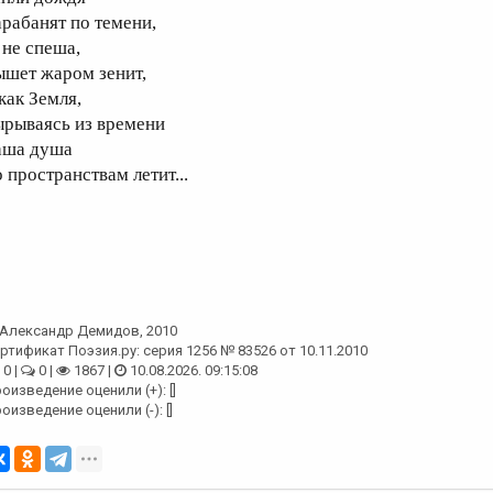
арабанят по темени,
 не спеша,
ышет жаром зенит,
как Земля,
ырываясь из времени
аша душа
 пространствам летит...
Александр Демидов
, 2010
ртификат Поэзия.ру: серия 1256 № 83526 от 10.11.2010
0 |
0 |
1867 |
10.08.2026. 09:15:08
оизведение оценили (+): []
оизведение оценили (-): []