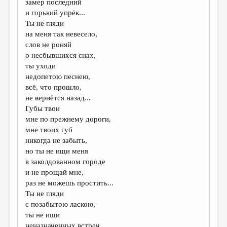
замер последний
и горький упрёк...
ДАЙДЖЕСТ
Ты не гляди
ПРОИЗВЕДЕНИЯ
на меня так невесело,
слов не роняй
ПЕРЕВОДЫ
о несбывшихся снах,
ты уходи
КОНКУРСЫ
недопетою песнею,
ДЕТСКАЯ КОМНАТА
всё, что прошло,
не вернётся назад...
КНИЖНАЯ ПОЛКА
Губы твои
мне по прежнему дороги,
ОБЗОР ЛИТЕРАТУРЫ
мне твоих губ
СТРАНИЦЫ ПАМЯТИ
никогда не забыть,
но ты не ищи меня
ОБЪЯВЛЕНИЯ
в заколдованном городе
и не прощай мне,
КОЛОНКА РЕДАКТОРА
раз не можешь простить...
Ты не гляди
РЕДКОЛЛЕГИЯ
с позабытою ласкою,
ОТ РЕДАКЦИИ
ты не ищи
неназначенных встреч,