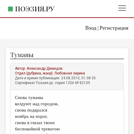
ПОЭЗИЯ.РУ
Вход
Регистрация
ГЛАВНОЕ МЕНЮ
|
ПОЭЗИЯ.РУ
ИЗДАТЕЛЬСТВО
Туманы
ЖАНРЫ
АВТОРЫ
Автор:
Александр Демидов
Отдел (рубрика, жанр):
Любовная лирика
КОММЕНТАРИИ
Дата и время публикации: 24.08.2010, 01:38:35
Сертификат Поэзия.ру: серия 1256 № 82109
ЛИТСАЛОН
Снова туманы
НОВОСТИ
колдуют над городом,
ПРАВИЛА САЙТА
снова подкрался
ноябрь на порог,
снова в глазах твоих
ОТДЕЛЫ И РУБРИКИ
беспокойной тревогою
ИЗБРАННОЕ