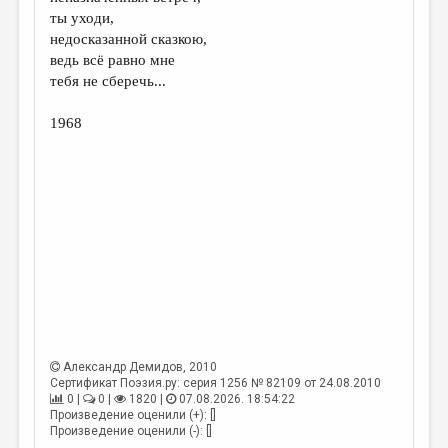
МАЛАЯ ПРОЗА
ты уходи,
недосказанной сказкою,
ЭССЕИСТИКА
ведь всё равно мне
ЛИТЕРАТУРОВЕДЕНИЕ
тебя не сберечь...
КУЛЬТУРОВЕДЕНИЕ
1968
ПУБЛИЦИСТИКА
РЕЦЕНЗИРОВАНИЕ
ЦИКЛЫ ПУБЛИКАЦИЙ
ТРЕДИАКОВСКИЙ
МЕДИА
ВКОНТАКТЕ
Александр Демидов
, 2010
Сертификат Поэзия.ру: серия 1256 № 82109 от 24.08.2010
0 |
0 |
1820 |
07.08.2026. 18:54:22
Произведение оценили (+): []
Произведение оценили (-): []