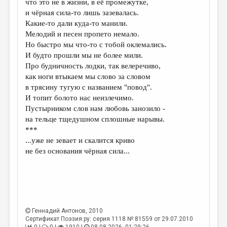
что это не в жизни, в её промежутке,
и чёрная сила-то лишь зазевалась.
ДАЙДЖЕСТ
Какие-то дали куда-то манили.
ПРОИЗВЕДЕНИЯ
Мелодий и песен пропето немало.
Но быстро мы что-то с тобой оклемались.
ПЕРЕВОДЫ
И будто прошли мы не более мили.
Про будничность лодки, так велеречиво,
КОНКУРСЫ
как ноги втыкаем мы слово за словом
ДЕТСКАЯ КОМНАТА
в трясину тугую с названием "повод".
И топит болото нас неизлечимо.
КНИЖНАЯ ПОЛКА
Пустырником слов нам любовь занозило -
на тельце тщедушном сплошные нарывы.
ОБЗОР ЛИТЕРАТУРЫ
***
СТРАНИЦЫ ПАМЯТИ
...уже не зевает и скалится криво
не без основания чёрная сила...
ОБЪЯВЛЕНИЯ
КОЛОНКА РЕДАКТОРА
РЕДКОЛЛЕГИЯ
Геннадий Антонов
, 2010
ОТ РЕДАКЦИИ
Сертификат Поэзия.ру: серия 1118 № 81559 от 29.07.2010