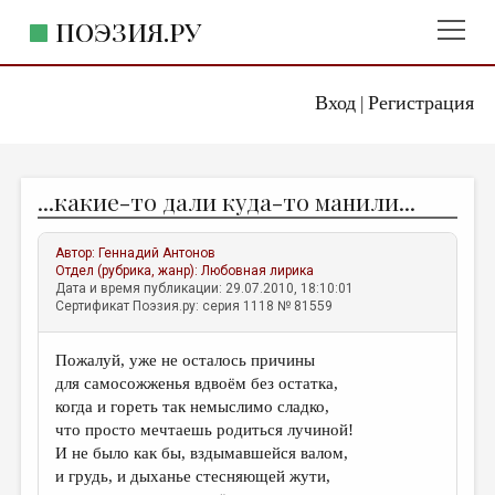
ПОЭЗИЯ.РУ
Вход
Регистрация
ГЛАВНОЕ МЕНЮ
|
ПОЭЗИЯ.РУ
ИЗДАТЕЛЬСТВО
...какие-то дали куда-то манили...
ЖАНРЫ
АВТОРЫ
Автор:
Геннадий Антонов
Отдел (рубрика, жанр):
Любовная лирика
КОММЕНТАРИИ
Дата и время публикации: 29.07.2010, 18:10:01
Сертификат Поэзия.ру: серия 1118 № 81559
ЛИТСАЛОН
Пожалуй, уже не осталось причины
НОВОСТИ
для самосожженья вдвоём без остатка,
ПРАВИЛА САЙТА
когда и гореть так немыслимо сладко,
что просто мечтаешь родиться лучиной!
И не было как бы, вздымавшейся валом,
ОТДЕЛЫ И РУБРИКИ
и грудь, и дыханье стесняющей жути,
ИЗБРАННОЕ