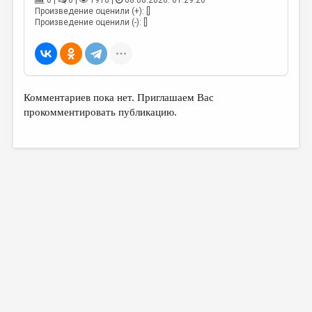
0 |
0 |
1910 |
08.08.2026. 01:29:26
МАЛАЯ ПРОЗА
Произведение оценили (+): []
Произведение оценили (-): []
ЭССЕИСТИКА
ЛИТЕРАТУРОВЕДЕНИЕ
КУЛЬТУРОВЕДЕНИЕ
Комментариев пока нет. Приглашаем Вас
ПУБЛИЦИСТИКА
прокомментировать публикацию.
РЕЦЕНЗИРОВАНИЕ
ЦИКЛЫ ПУБЛИКАЦИЙ
ТРЕДИАКОВСКИЙ
МЕДИА
ВКОНТАКТЕ