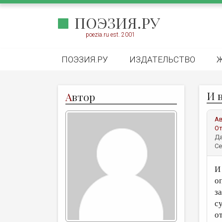
ПОЭЗИЯ.РУ
poezia.ru est. 2001
ПОЭЗИЯ.РУ
ИЗДАТЕЛЬСТВО
И в
А
втор
А
От
Да
Се
И 
о
з
с
о