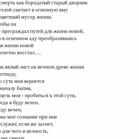
 смерть как бородатый старый дворник
етлой сметает в огненную яму
тцветший мусор жизни,
тобы он
е преграждал путей для жизни новой,
о в огненном аду преобразившись
ля жизни новой
репетно восстал….
ак вялый лист на вечном древе жизни
 отпаду,
о суть моя вернется
 началу бытия,
цель моя - пробиться к этой сути,
гда я буду вечен,
уду вечен,
ока мое сознание при мне
служит, если же заснет,
 для чего и вечность,
азве смерть