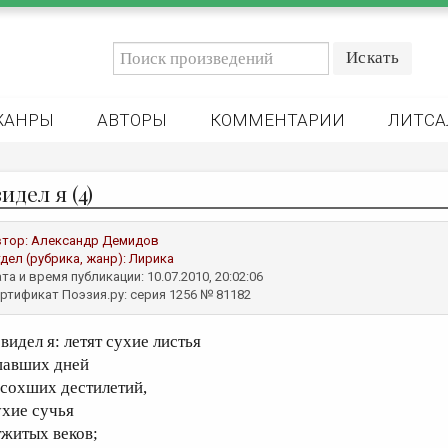
ЖАНРЫ
АВТОРЫ
КОММЕНТАРИИ
ЛИТСА
идел я (4)
втор:
Александр Демидов
дел (рубрика, жанр):
Лирика
та и время публикации: 10.07.2010, 20:02:06
ртификат Поэзия.ру: серия 1256 № 81182
видел я: летят сухие листья
павших дней
асохших дестилетий,
ухие сучья
тжитых веков;