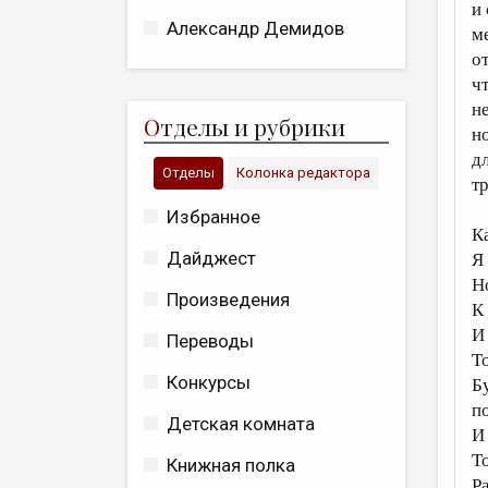
и
Александр Демидов
м
о
ч
н
О
тделы и рубрики
н
д
Отделы
Колонка редактора
т
Избранное
К
Дайджест
Я
Н
Произведения
К
И 
Переводы
То
Конкурсы
Б
п
Детская комната
И 
То
Книжная полка
Р