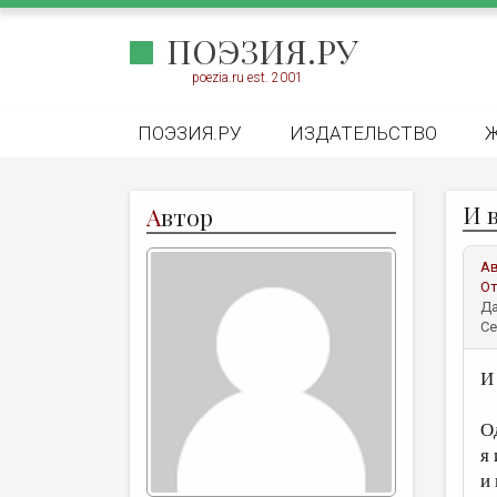
ПОЭЗИЯ.РУ
poezia.ru est. 2001
ПОЭЗИЯ.РУ
ИЗДАТЕЛЬСТВО
И 
А
втор
А
От
Да
Се
И
О
я
и