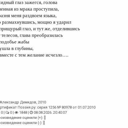
хидный глаз зажегся, голова
меиная из мрака проступила,
разня меня раздвоем языка,
о размахнувшись, мощно я ударил
 прищурый глаз, и тут же, отделившись
т телесов, глава преобразилась
 подобье жабы
 ушла в глубины,
 вместе с тем желание исчезло….
Александр Демидов
, 2010
ртификат Поэзия.ру: серия 1256 № 80978 от 01.07.2010
0 |
0 |
1848 |
08.08.2026. 20:40:07
оизведение оценили (+): []
оизведение оценили (-): []