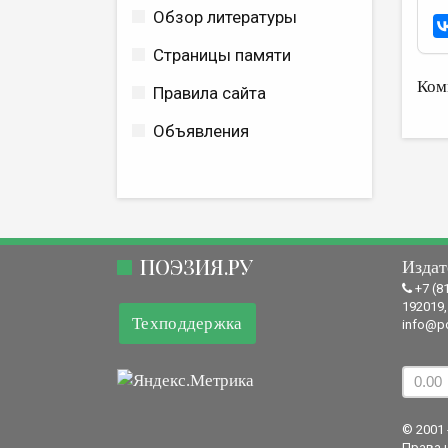
Обзор литературы
Страницы памяти
Ком
Правила сайта
Объявления
ПОЭЗИЯ.РУ
Издат
+7 (8
192019,
Техподдержка
info@po
© 2001 
Права 