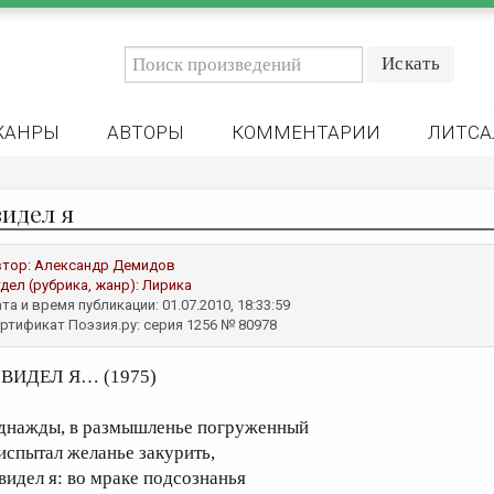
ЖАНРЫ
АВТОРЫ
КОММЕНТАРИИ
ЛИТСА
видел я
втор:
Александр Демидов
дел (рубрика, жанр):
Лирика
та и время публикации: 01.07.2010, 18:33:59
ртификат Поэзия.ру: серия 1256 № 80978
 ВИДЕЛ Я… (1975)
днажды, в размышленье погруженный
 испытал желанье закурить,
 видел я: во мраке подсознанья