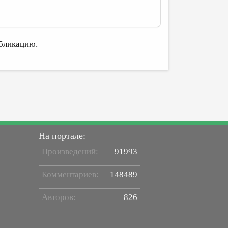
бликацию.
На портале:
Произведений:
91993
Комментариев:
148489
Авторов:
826