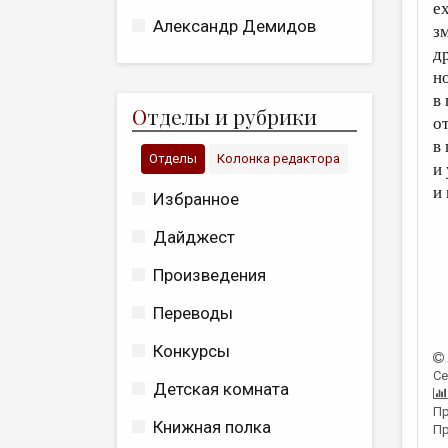
е
Александр Демидов
з
д
н
в
О
тделы и рубрики
о
в
Отделы
Колонка редактора
и
и
Избранное
Дайджест
Произведения
Переводы
Конкурсы
Се
Детская комната
Пр
Книжная полка
Пр